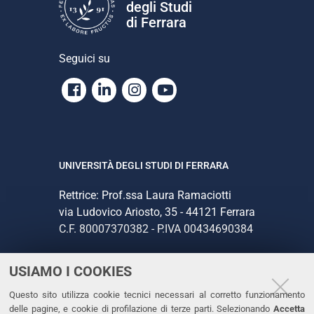
degli Studi
di Ferrara
Seguici su
Facebook
Linkedin
Instagram
Youtube
UNIVERSITÀ DEGLI STUDI DI FERRARA
Rettrice: Prof.ssa Laura Ramaciotti
via Ludovico Ariosto, 35 - 44121 Ferrara
C.F. 80007370382 - P.IVA 00434690384
USIAMO I COOKIES
CONTATTI
Questo sito utilizza cookie tecnici necessari al corretto funzionamento
Tel. +39 0532 293111
delle pagine, e cookie di profilazione di terze parti. Selezionando
Accetta