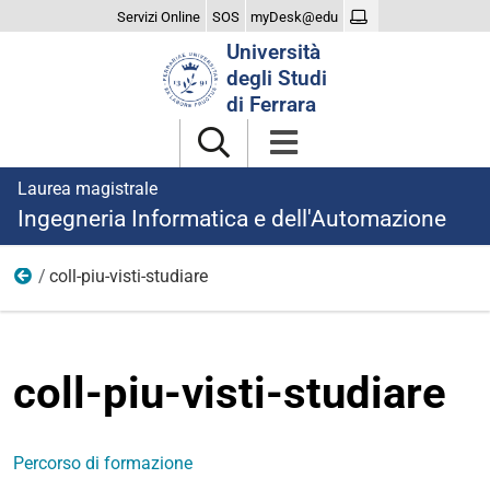
Servizi Online
SOS
myDesk@edu
Cerca
Università
nel
degli Studi
sito
di Ferrara
Laurea magistrale
Ingegneria Informatica e dell'Automazione
coll-piu-visti-studiare
Più visti studiare
coll-piu-visti-studiare
Percorso di formazione