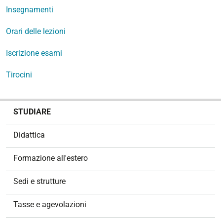
Insegnamenti
Orari delle lezioni
Iscrizione esami
Tirocini
N
STUDIARE
a
v
Didattica
i
g
Formazione all'estero
a
z
Sedi e strutture
i
o
Tasse e agevolazioni
n