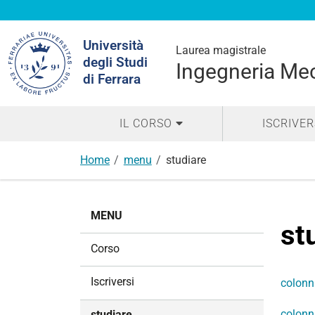
Cerca
Università
nel
Laurea magistrale
degli Studi
sito
Ingegneria Me
di Ferrara
IL CORSO
ISCRIVER
Home
menu
studiare
N
MENU
a
st
v
Corso
i
g
Iscriversi
colonn
a
z
colonn
studiare