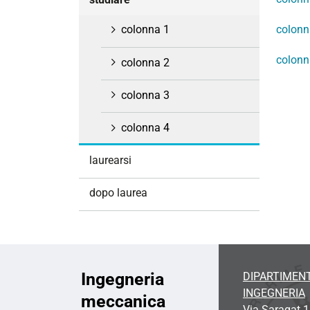
i
o
colonn
colonna 1
n
colonn
e
colonna 2
colonna 3
colonna 4
laurearsi
dopo laurea
Ingegneria
DIPARTIMENT
INGEGNERIA
meccanica
Via Saragat 1