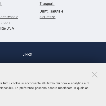
ti
Trasporti
i
Diritti, salute e
udentesse e
sicurezza
ti con
lità/DSA
LINKS
Accessibilità
1
Dichiarazione di accessibilità
Protezione dati personali
a tutti i cookie
si acconsente all’utilizzo dei cookie analytics e di
Cookies
 disponibili. Le preferenze possono essere modificate in qualsiasi