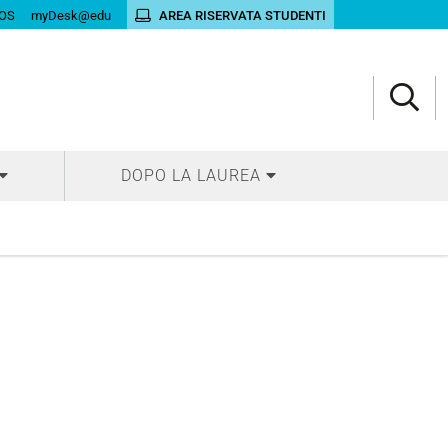
OS
myDesk@edu
AREA RISERVATA STUDENTI
DOPO LA LAUREA