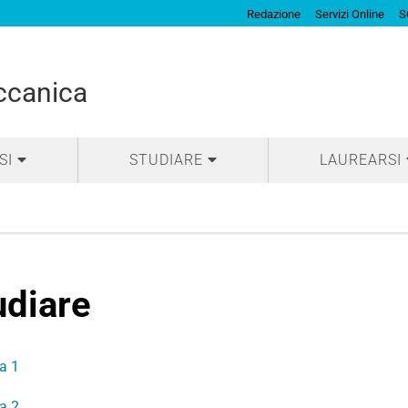
Redazione
Servizi Online
S
ccanica
SI
STUDIARE
LAUREARSI
udiare
a 1
a 2