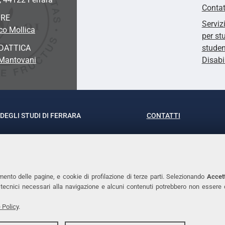
Contat
ORE
Serviz
co Mollica
per st
DATTICA
studen
 Mantovani
Disabi
DEGLI STUDI DI FERRARA
CONTATTI
rof.ssa Laura Ramaciotti
Tel. +39 0532 293111
o Ariosto, 35 - 44121 Ferrara
Fax. +39 0532 29303
370382 - P.IVA 00434690384
PEC
mento delle pagine, e cookie di profilazione di terze parti. Selezionando
Accett
ie tecnici necessari alla navigazione e alcuni contenuti potrebbero non essere
 Policy
.