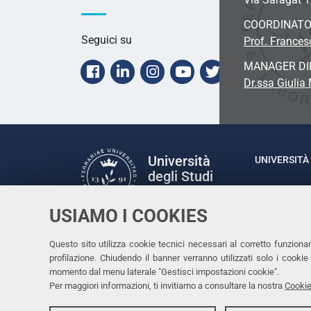
COORDINAT
Seguici su
Prof. Frances
MANAGER DI
Facebook
Linkedin
Instagram
Youtube
Twitter
Dr.ssa Giulia
Università
UNIVERSITÀ 
degli Studi
Rettrice: P
di Ferrara
via Ludovic
USIAMO I COOKIES
C.F. 80007
Seguici su
Questo sito utilizza cookie tecnici necessari al corretto funziona
Facebook
Linkedin
Instagram
Youtube
profilazione. Chiudendo il banner verranno utilizzati solo i cook
momento dal menu laterale "Gestisci impostazioni cookie".
Per maggiori informazioni, ti invitiamo a consultare la nostra
Cookie