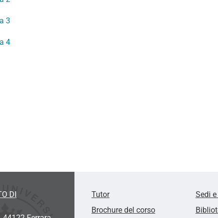
a 3
a 4
O DI
Tutor
Sedi e
Brochure del corso
Biblio
, 44122 Ferrara