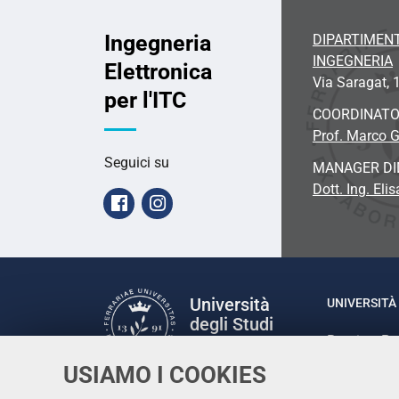
Ingegneria
DIPARTIMENT
INGEGNERIA
Elettronica
Via Saragat, 1
per l'ITC
COORDINAT
Prof. Marco G
Seguici su
MANAGER DI
Dott. Ing. Eli
Facebook
Instagram
Università
UNIVERSITÀ 
degli Studi
Rettrice: P
di Ferrara
via Ludovic
USIAMO I COOKIES
C.F. 80007
Seguici su