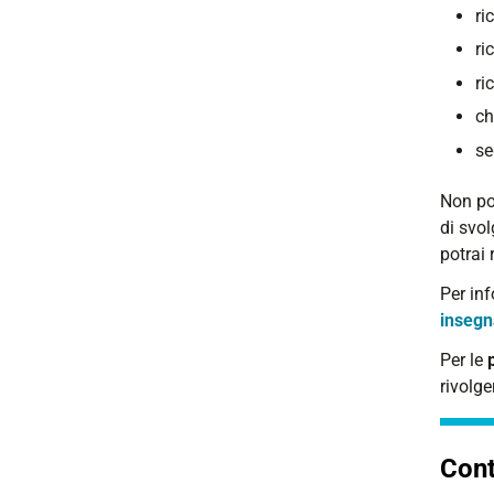
ri
ri
ri
ch
se
Non pot
di svol
potrai
Per in
insegn
Per le
rivolge
Cont