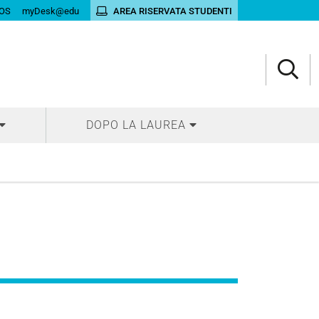
OS
myDesk@edu
AREA RISERVATA STUDENTI
DOPO LA LAUREA