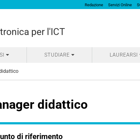
Redazione
Servizi Online
S
tronica per l'ICT
SI
STUDIARE
LAUREARSI
idattico
nager didattico
unto di riferimento