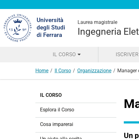
Cerca
Università
nel
Laurea magistrale
degli Studi
sito
Ingegneria Elet
di Ferrara
IL CORSO
ISCRIVER
Home
Il Corso
Organizzazione
Manager d
N
IL CORSO
a
Ma
v
Esplora il Corso
i
g
Cosa imparerai
a
Un p
z
Un aiuto alla scelta