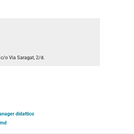
a
c/o Via Saragat, 2/d.
anager didattico
/md