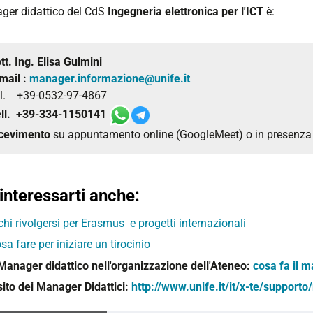
ager didattico del CdS
Ingegneria elettronica per l'ICT
è:
tt. Ing.
Elisa Gulmini
mail :
manager.informazione@unife.it
l. +39-0532-97-4867
ll. +39-334-1150141
cevimento
su appuntamento online (GoogleMeet) o in presenz
interessarti anche:
chi rivolgersi per Erasmus e progetti internazionali
sa fare per iniziare un tirocinio
 Manager didattico nell'organizzazione dell'Ateneo:
cosa fa il m
 sito dei Manager Didattici:
http://www.unife.it/it/x-te/supporto