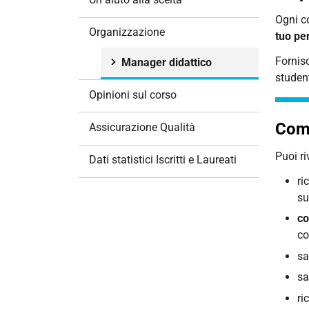
i
Ogni co
o
Organizzazione
tuo pe
n
e
Fornis
Manager didattico
studen
Opinioni sul corso
Come
Assicurazione Qualità
Puoi ri
Dati statistici Iscritti e Laureati
ri
su
co
co
sa
sa
ri