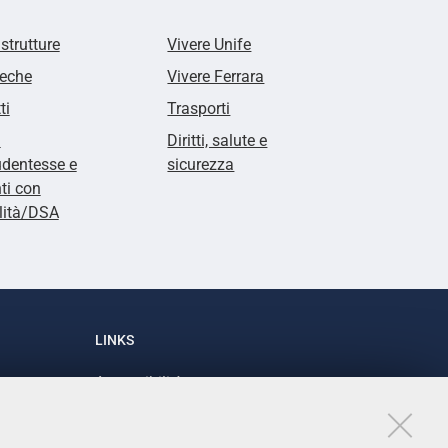
 strutture
Vivere Unife
teche
Vivere Ferrara
ti
Trasporti
i
Diritti, salute e
udentesse e
sicurezza
ti con
lità/DSA
LINKS
Accessibilità
1
Dichiarazione di accessibilità
Protezione dati personali