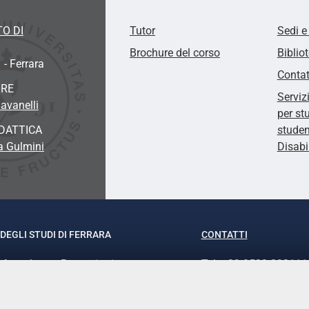
O DI
Tutor
Sedi e
Brochure del corso
Biblio
 - Ferrara
Contat
ORE
Serviz
avanelli
per st
DATTICA
studen
sa Gulmini
Disabi
DEGLI STUDI DI FERRARA
CONTATTI
rof.ssa Laura Ramaciotti
Tel. +39 0532 293111
o Ariosto, 35 - 44121 Ferrara
Fax. +39 0532 29303
370382 - P.IVA 00434690384
PEC