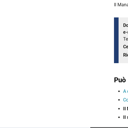
Il Man
Do
e-
Te
Ce
Ri
Può 
A 
Co
Il
Il