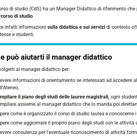
rso di studio (CdS) ha un Manager Didattico di riferimento che può
rcorso di studio
.
ce infatti informazioni
sulla didattica e sui servizi
di contesto off
tesse e studenti.
 può aiutarti il manager didattico
volgerti al manager didattico per:
cevere informazioni di orientamento se interessati ad accedere al
ll'Ateneo;
mpilare il piano degli studi delle lauree magistrali,
ogni student
mpilare assieme al manager didattico che lo manda poi direttam
pere come è organizzato il corso di studio laurea e conoscerne i
pere come aggiornare il proprio piano degli studi con le attività a
cevere consulenza per l'eventuale riconoscimento di attività form