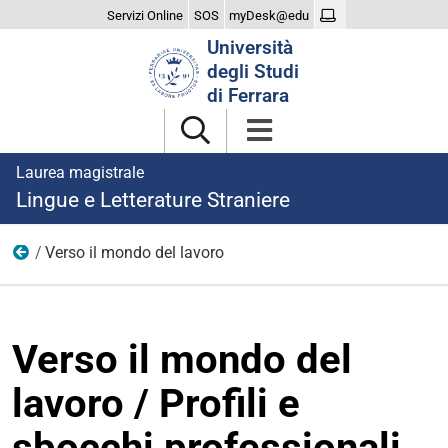
Servizi Online
SOS
myDesk@edu
Cerca
Università
nel
degli Studi
sito
di Ferrara
Laurea magistrale
Lingue e Letterature Straniere
Verso il mondo del lavoro
Dopo la laurea
Verso il mondo del
lavoro / Profili e
sbocchi professionali