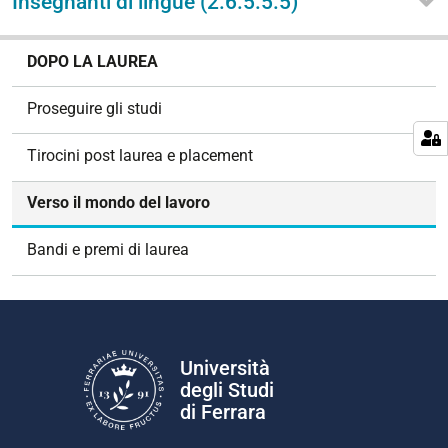
Insegnanti di lingue (2.6.5.5.5)
N
DOPO LA LAUREA
a
v
Proseguire gli studi
i
g
Tirocini post laurea e placement
a
z
Verso il mondo del lavoro
i
o
Bandi e premi di laurea
n
e
Università
degli Studi
di Ferrara