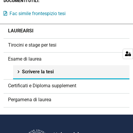
DOCUMENTI UTILI:
Fac simile frontespizio tesi
N
LAUREARSI
a
v
Tirocini e stage per tesi
i
g
Esame di laurea
a
z
Scrivere la tesi
i
o
Certificati e Diploma supplement
n
e
Pergamena di laurea