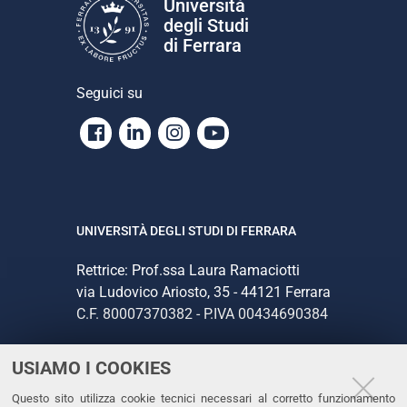
Università
degli Studi
di Ferrara
Seguici su
Facebook
Linkedin
Instagram
Youtube
UNIVERSITÀ DEGLI STUDI DI FERRARA
Rettrice: Prof.ssa Laura Ramaciotti
via Ludovico Ariosto, 35 - 44121 Ferrara
C.F. 80007370382 - P.IVA 00434690384
USIAMO I COOKIES
CONTATTI
Questo sito utilizza cookie tecnici necessari al corretto funzionamento
Tel. +39 0532 293111