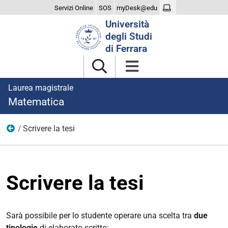
Servizi Online
SOS
myDesk@edu
Cerca
Università
nel
degli Studi
sito
di Ferrara
Laurea magistrale
Matematica
Scrivere la tesi
Esame di laurea
Scrivere la tesi
Sarà possibile per lo studente operare una scelta tra
due
tipologie
di elaborato scritto: