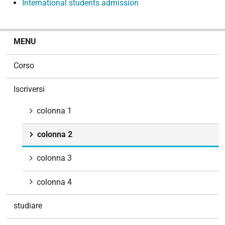
International students admission
N
MENU
a
v
Corso
i
g
Iscriversi
a
z
colonna 1
i
o
colonna 2
n
e
colonna 3
colonna 4
studiare