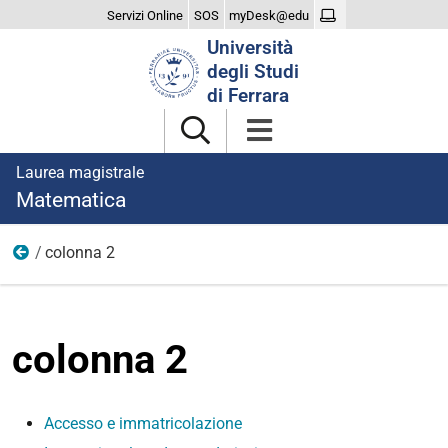
Servizi Online
SOS
myDesk@edu
Cerca
Università
nel
degli Studi
sito
di Ferrara
Laurea magistrale
Matematica
colonna 2
Iscriversi
colonna 2
Accesso e immatricolazione