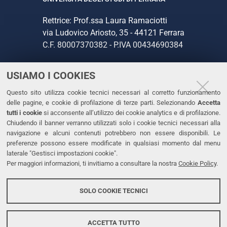
Rettrice: Prof.ssa Laura Ramaciotti
via Ludovico Ariosto, 35 - 44121 Ferrara
C.F. 80007370382 - P.IVA 00434690384
USIAMO I COOKIES
CONTATTI
Questo sito utilizza cookie tecnici necessari al corretto funzionamento
Tel. +39 0532 293111
delle pagine, e cookie di profilazione di terze parti. Selezionando
Accetta
Fax. +39 0532 293031
tutti i cookie
si acconsente all’utilizzo dei cookie analytics e di profilazione.
PEC
Chiudendo il banner verranno utilizzati solo i cookie tecnici necessari alla
navigazione e alcuni contenuti potrebbero non essere disponibili. Le
preferenze possono essere modificate in qualsiasi momento dal menu
LINKS
laterale "Gestisci impostazioni cookie".
Per maggiori informazioni, ti invitiamo a consultare la nostra
Cookie Policy
.
Accessibilità
Dichiarazione di accessibilità
SOLO COOKIE TECNICI
Protezione dati personali
Cookies
ACCETTA TUTTO