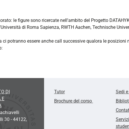
torato: le figure sono ricercate nell'ambito del Progetto DATAHYK
 l'Università di Roma Sapienza, RWTH Aachen, Technische Universi
, ma ci potranno essere anche call successive qualora le posizioni 
b:
O DI
Tutor
Sedi e
 E
Brochure del corso
Biblio
A
Contat
chiavelli
li 30 - 44122,
Serviz
studen