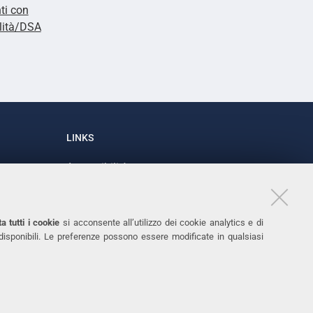
ti con
lità/DSA
LINKS
Accessibilità
1
Dichiarazione di accessibilità
Protezione dati personali
a tutti i cookie
si acconsente all’utilizzo dei cookie analytics e di
Cookies
 disponibili. Le preferenze possono essere modificate in qualsiasi