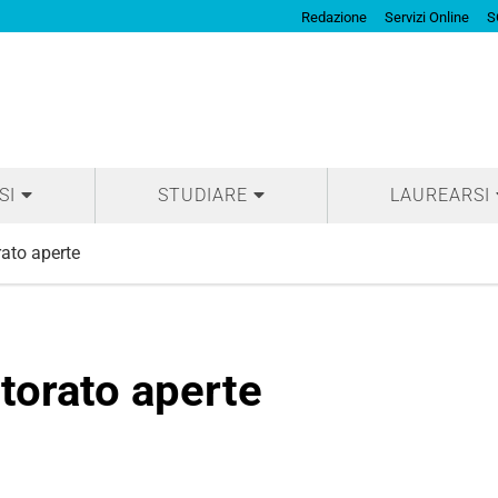
Redazione
Servizi Online
S
SI
STUDIARE
LAUREARSI
rato aperte
ttorato aperte