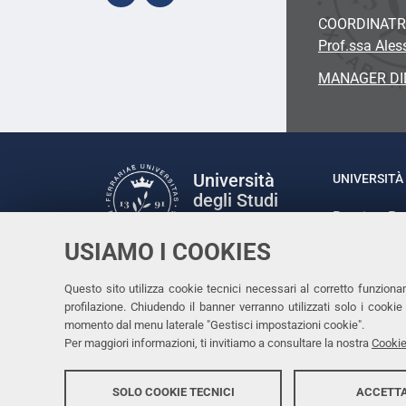
COORDINATR
Prof.ssa Ales
MANAGER DI
Università
UNIVERSITÀ 
degli Studi
Rettrice: P
di Ferrara
via Ludovic
USIAMO I COOKIES
C.F. 80007
Seguici su
Questo sito utilizza cookie tecnici necessari al corretto funziona
Facebook
Linkedin
Instagram
Youtube
profilazione. Chiudendo il banner verranno utilizzati solo i cook
momento dal menu laterale "Gestisci impostazioni cookie".
Per maggiori informazioni, ti invitiamo a consultare la nostra
Cookie
SOLO COOKIE TECNICI
ACCETTA
Copyright @ 2026, Università di Ferrara