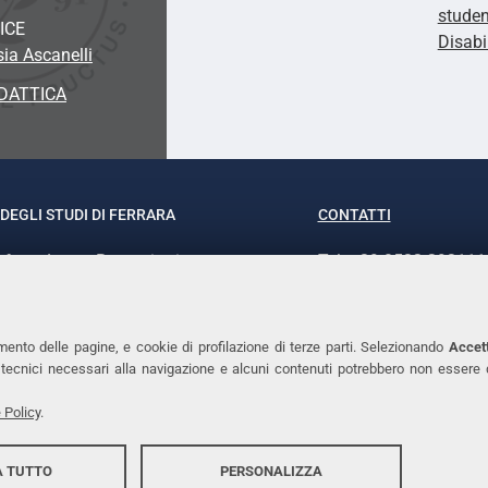
studen
ICE
Disabi
sia Ascanelli
DATTICA
DEGLI STUDI DI FERRARA
CONTATTI
rof.ssa Laura Ramaciotti
Tel. +39 0532 293111
o Ariosto, 35 - 44121 Ferrara
Fax. +39 0532 29303
370382 - P.IVA 00434690384
PEC
mento delle pagine, e cookie di profilazione di terze parti. Selezionando
Accett
ie tecnici necessari alla navigazione e alcuni contenuti potrebbero non essere
 Policy
.
 TUTTO
PERSONALIZZA