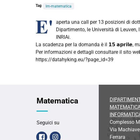
Tag
lm-matematica
E'
aperta una call per 13 posizioni di dot
Dipartimento, le Università di Leuven,
INRIAi.
La scadenza per la domanda è il 𝟭𝟱 𝗮𝗽𝗿𝗶𝗹𝗲
Per informazioni e dettagli consultare il sito we
https://datahyking.eu/?page_id=39
Matematica
DIPARTIMENT
MATEMATICA
INFORMATIC
Complesso Ma
Seguici su
Via Machiavel
Facebook
Instagram
Ferrara