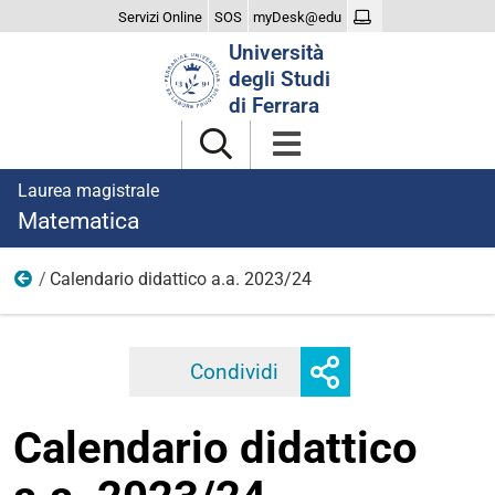
Servizi Online
SOS
myDesk@edu
Cerca
Università
nel
degli Studi
sito
di Ferrara
Laurea magistrale
Matematica
Calendario didattico a.a. 2023/24
2023
Mostra
Condividi
Facebook
Twitter
Linkedi
o
nascondi
Calendario didattico
opzioni
di
condivisione