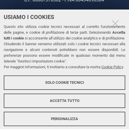
USIAMO I COOKIES
CONTATTI
Questo sito utilizza cookie tecnici necessari al corretto funzionamento
Tel. +39 0532 293111
delle pagine, e cookie di profilazione di terze parti. Selezionando
Accetta
Fax. +39 0532 293031
tutti i cookie
si acconsente all’utilizzo dei cookie analytics e di profilazione.
PEC
Chiudendo il banner verranno utilizzati solo i cookie tecnici necessari alla
navigazione e alcuni contenuti potrebbero non essere disponibili. Le
preferenze possono essere modificate in qualsiasi momento dal menu
LINKS
laterale "Gestisci impostazioni cookie".
Per maggiori informazioni, ti invitiamo a consultare la nostra
Cookie Policy
.
Accessibilità
Dichiarazione di accessibilità
SOLO COOKIE TECNICI
Protezione dati personali
Cookies
ACCETTA TUTTO
PERSONALIZZA
Copyright @ 2026, Università di Ferrara