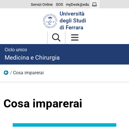
Servizi Online
SOS
myDesk@edu
Cerca
Università
nel
degli Studi
sito
di Ferrara
Ciclo unico
Medicina e Chirurgia
Cosa imparerai
Il Corso
Cosa imparerai