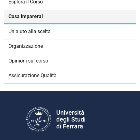
Esplora il Corso
i
g
Cosa imparerai
a
z
Un aiuto alla scelta
i
o
Organizzazione
n
e
Opinioni sul corso
Assicurazione Qualità
Università
degli Studi
di Ferrara