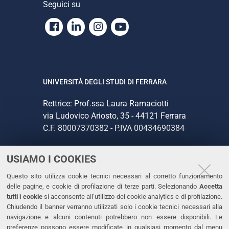
Seguici su
Facebook
Linkedin
Instagram
Youtube
UNIVERSITÀ DEGLI STUDI DI FERRARA
Rettrice: Prof.ssa Laura Ramaciotti
via Ludovico Ariosto, 35 - 44121 Ferrara
C.F. 80007370382 - P.IVA 00434690384
USIAMO I COOKIES
CONTATTI
Questo sito utilizza cookie tecnici necessari al corretto funzionamento
Tel. +39 0532 293111
delle pagine, e cookie di profilazione di terze parti. Selezionando
Accetta
Fax. +39 0532 293031
tutti i cookie
si acconsente all’utilizzo dei cookie analytics e di profilazione.
PEC
Chiudendo il banner verranno utilizzati solo i cookie tecnici necessari alla
navigazione e alcuni contenuti potrebbero non essere disponibili. Le
preferenze possono essere modificate in qualsiasi momento dal menu