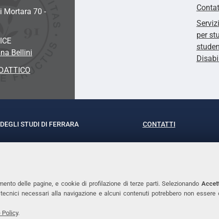
Contat
i Mortara 70 -
Serviz
per st
ICE
studen
na Bellini
Disabi
DATTICO
DEGLI STUDI DI FERRARA
CONTATTI
rof.ssa Laura Ramaciotti
Tel. +39 0532 293111
o Ariosto, 35 - 44121 Ferrara
Fax. +39 0532 29303
370382 - P.IVA 00434690384
PEC
mento delle pagine, e cookie di profilazione di terze parti. Selezionando
Accett
ie tecnici necessari alla navigazione e alcuni contenuti potrebbero non essere
 Policy
.