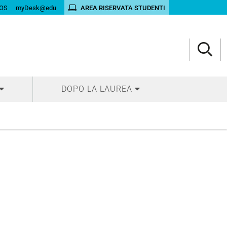
OS
myDesk@edu
AREA RISERVATA STUDENTI
DOPO LA LAUREA