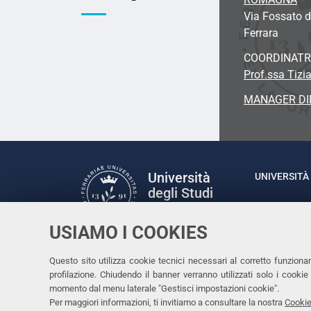
Via Fossato d
Ferrara
COORDINATR
Prof.ssa Tizia
MANAGER DI
Università
UNIVERSITÀ 
degli Studi
Rettrice: P
di Ferrara
via Ludovic
USIAMO I COOKIES
C.F. 80007
Seguici su
Questo sito utilizza cookie tecnici necessari al corretto funziona
Facebook
Linkedin
Instagram
Youtube
profilazione. Chiudendo il banner verranno utilizzati solo i cook
momento dal menu laterale "Gestisci impostazioni cookie".
Per maggiori informazioni, ti invitiamo a consultare la nostra
Cookie