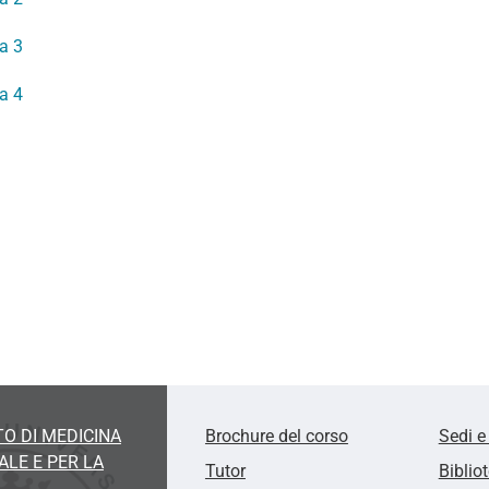
a 3
a 4
O DI MEDICINA
Brochure del corso
Sedi e
LE E PER LA
Tutor
Biblio