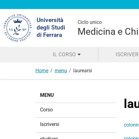
Cerca
Università
nel
Ciclo unico
degli Studi
sito
Medicina e Chi
di Ferrara
IL CORSO
ISCRIVER
Home
menu
laurearsi
N
MENU
a
la
v
Corso
i
g
Iscriversi
colonn
a
z
colonn
studiare