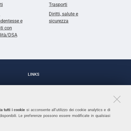
ti
Trasporti
i
Diritti, salute e
udentesse e
sicurezza
ti con
lità/DSA
LINKS
Accessibilità
1
Dichiarazione di accessibilità
Protezione dati personali
a tutti i cookie
si acconsente all’utilizzo dei cookie analytics e di
Cookies
 disponibili. Le preferenze possono essere modificate in qualsiasi