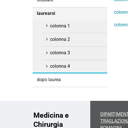
i
o
colonn
laurearsi
n
colonn
e
colonna 1
colonna 2
colonna 3
colonna 4
dopo laurea
Medicina e
DIPARTIMENT
TRASLAZIONA
Chirurgia
ROMAGNA