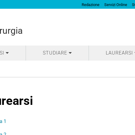
Redazione
Servizi Online
S
rurgia
SI
STUDIARE
LAUREARSI
urearsi
a 1
a 2