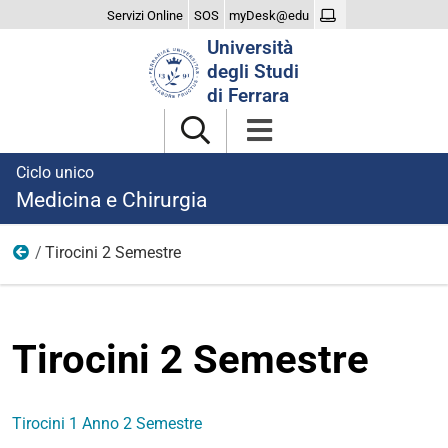
Servizi Online
SOS
myDesk@edu
Cerca
Università
nel
degli Studi
sito
di Ferrara
Ciclo unico
Medicina e Chirurgia
Tirocini 2 Semestre
Orario Lezioni A.A. 2025/26
Tirocini 2 Semestre
Tirocini 1 Anno 2 Semestre