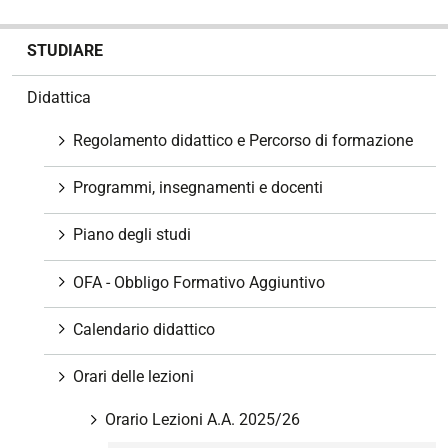
N
STUDIARE
a
v
Didattica
i
g
Regolamento didattico e Percorso di formazione
a
z
Programmi, insegnamenti e docenti
i
o
Piano degli studi
n
e
OFA - Obbligo Formativo Aggiuntivo
Calendario didattico
Orari delle lezioni
Orario Lezioni A.A. 2025/26