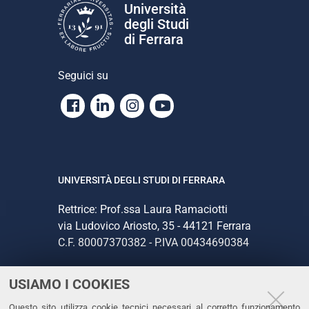
Università
degli Studi
di Ferrara
Seguici su
Facebook
Linkedin
Instagram
Youtube
UNIVERSITÀ DEGLI STUDI DI FERRARA
Rettrice: Prof.ssa Laura Ramaciotti
via Ludovico Ariosto, 35 - 44121 Ferrara
C.F. 80007370382 - P.IVA 00434690384
USIAMO I COOKIES
CONTATTI
Questo sito utilizza cookie tecnici necessari al corretto funzionamento