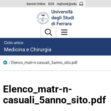
Servizi Online
SOS
myDesk@edu
Cerca
Università
nel
degli Studi
sito
di Ferrara
Ciclo unico
Medicina e Chirurgia
Elenco_matr-n-casuali_5anno_sito.pdf
TCC_2026-27
Elenco_matr-n-
casuali_5anno_sito.pdf