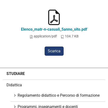
Elenco_matr-n-casuali_5anno_sito.pdf
application/pdf
104.7 KB
Scarica
N
STUDIARE
a
v
Didattica
i
g
Regolamento didattico e Percorso di formazione
a
z
Programmi, insegnamenti e docenti