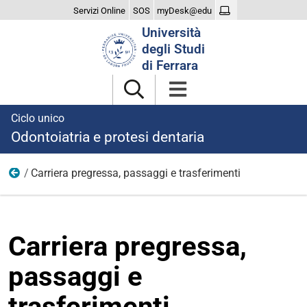
Servizi Online
SOS
myDesk@edu
Cerca
Università
nel
degli Studi
sito
di Ferrara
Ciclo unico
Odontoiatria e protesi dentaria
Carriera pregressa, passaggi e trasferimenti
Iscriversi
Carriera pregressa,
passaggi e
trasferimenti