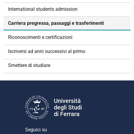
g
International students admission
a
z
Carriera pregressa, passaggi e trasferimenti
i
o
Riconoscimenti e certificazioni
n
e
Iscriversi ad anni successivi al primo
Smettere di studiare
Università
degli Studi
di Ferrara
Seguici su