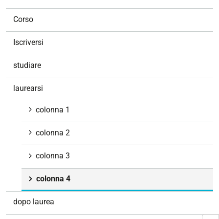
a
v
Corso
i
g
Iscriversi
a
z
studiare
i
o
laurearsi
n
e
colonna 1
colonna 2
colonna 3
colonna 4
dopo laurea