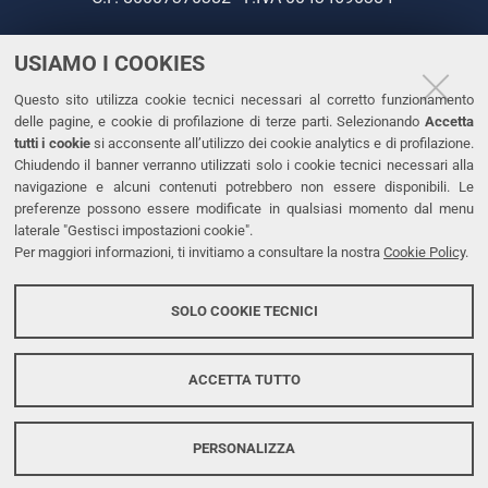
USIAMO I COOKIES
CONTATTI
Questo sito utilizza cookie tecnici necessari al corretto funzionamento
Tel. +39 0532 293111
delle pagine, e cookie di profilazione di terze parti. Selezionando
Accetta
Fax. +39 0532 293031
tutti i cookie
si acconsente all’utilizzo dei cookie analytics e di profilazione.
PEC
Chiudendo il banner verranno utilizzati solo i cookie tecnici necessari alla
navigazione e alcuni contenuti potrebbero non essere disponibili. Le
preferenze possono essere modificate in qualsiasi momento dal menu
LINKS
laterale "Gestisci impostazioni cookie".
Per maggiori informazioni, ti invitiamo a consultare la nostra
Cookie Policy
.
Accessibilità
Dichiarazione di accessibilità
SOLO COOKIE TECNICI
Protezione dati personali
Cookies
ACCETTA TUTTO
PERSONALIZZA
Copyright @ 2026, Università di Ferrara