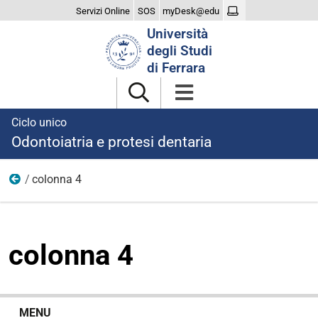
Servizi Online
SOS
myDesk@edu
Cerca
Università
nel
degli Studi
sito
di Ferrara
Ciclo unico
Odontoiatria e protesi dentaria
colonna 4
laurearsi
colonna 4
N
MENU