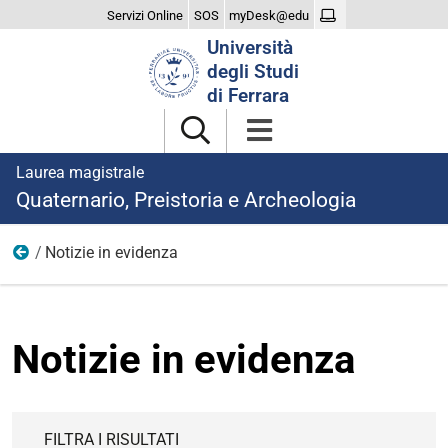
Servizi Online
SOS
myDesk@edu
Cerca
Università
nel
degli Studi
sito
di Ferrara
Laurea magistrale
Quaternario, Preistoria e Archeologia
Notizie in evidenza
Notizie
Notizie in evidenza
FILTRA I RISULTATI