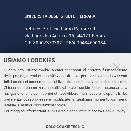
UNIVERSITÀ DEGLI STUDI DI FERRARA
Rettrice: Prof.ssa Laura Ramaciotti
via Ludovico Ariosto, 35 - 44121 Ferrara
C.F. 80007370382 - P.IVA 00434690384
USIAMO I COOKIES
CONTATTI
Questo sito utilizza cookie tecnici necessari al corretto funzionamento
Tel. +39 0532 293111
delle pagine, e cookie di profilazione di terze parti. Selezionando
Accetta
Fax. +39 0532 293031
tutti i cookie
si acconsente all’utilizzo dei cookie analytics e di profilazione.
PEC
Chiudendo il banner verranno utilizzati solo i cookie tecnici necessari alla
navigazione e alcuni contenuti potrebbero non essere disponibili. Le
preferenze possono essere modificate in qualsiasi momento dal menu
LINKS
laterale "Gestisci impostazioni cookie".
Per maggiori informazioni, ti invitiamo a consultare la nostra
Cookie Policy
.
Accessibilità
Dichiarazione di accessibilità
SOLO COOKIE TECNICI