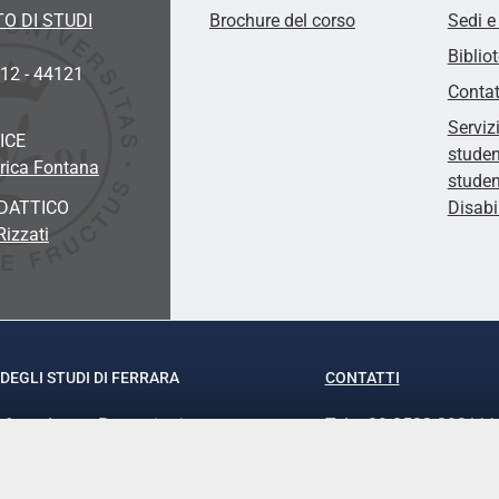
O DI STUDI
Brochure del corso
Sedi e
Biblio
 12 - 44121
Contat
Serviz
ICE
studen
rica Fontana
studen
DATTICO
Disabi
Rizzati
DEGLI STUDI DI FERRARA
CONTATTI
rof.ssa Laura Ramaciotti
Tel. +39 0532 293111
o Ariosto, 35 - 44121 Ferrara
Fax. +39 0532 29303
370382 - P.IVA 00434690384
PEC