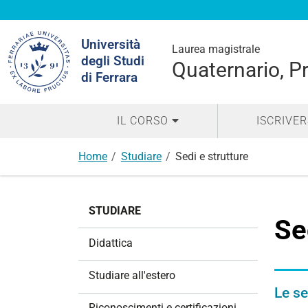
Cerca
Università
nel
Laurea magistrale
degli Studi
sito
Quaternario, Pr
di Ferrara
IL CORSO
ISCRIVER
Home
Studiare
Sedi e strutture
N
STUDIARE
a
Se
v
Didattica
i
g
Studiare all'estero
a
Le se
z
Riconoscimenti e certificazioni