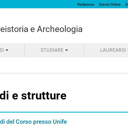
Redazione
Servizi Online
S
eistoria e Archeologia
SI
STUDIARE
LAUREARSI
di e strutture
di del Corso presso Unife