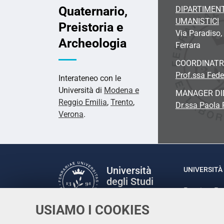
Quaternario,
DIPARTIMENT
UMANISTICI
Preistoria e
Via Paradiso,
Archeologia
Ferrara
COORDINATR
Prof.ssa Fede
Interateneo con le
Università di
Modena e
MANAGER DI
Reggio Emilia
,
Trento
,
Dr.ssa Paola 
Verona
.
Università
UNIVERSITÀ 
degli Studi
Rettrice: P
di Ferrara
via Ludovic
USIAMO I COOKIES
C.F. 80007
Seguici su