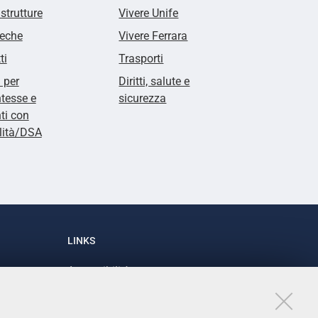
 strutture
Vivere Unife
teche
Vivere Ferrara
ti
Trasporti
i per
Diritti, salute e
tesse e
sicurezza
ti con
lità/DSA
LINKS
Accessibilità
1
Dichiarazione di accessibilità
Protezione dati personali