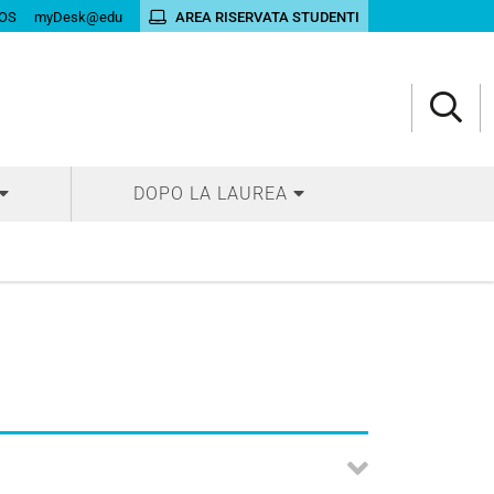
OS
myDesk@edu
AREA RISERVATA STUDENTI
DOPO LA LAUREA