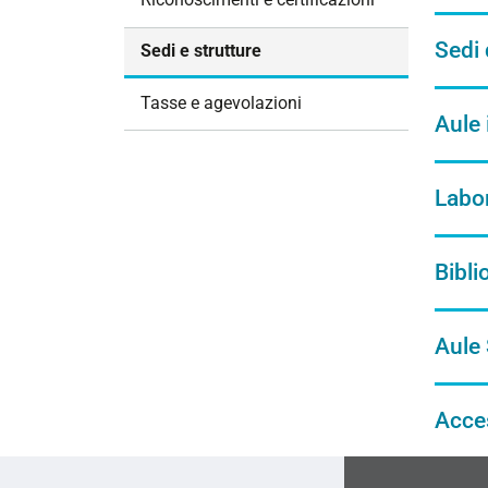
i
o
Sedi 
Sedi e strutture
n
e
Tasse e agevolazioni
Aule 
Labor
Bibli
Aule
Acces