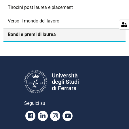
g
Tirocini post laurea e placement
a
z
Verso il mondo del lavoro
i
o
Bandi e premi di laurea
n
e
Università
degli Studi
di Ferrara
Seguici su
Facebook
Linkedin
Instagram
Youtube