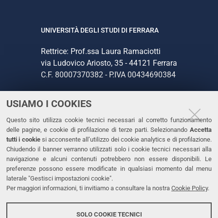
UNIVERSITÀ DEGLI STUDI DI FERRARA
Rettrice: Prof.ssa Laura Ramaciotti
via Ludovico Ariosto, 35 - 44121 Ferrara
C.F. 80007370382 - P.IVA 00434690384
USIAMO I COOKIES
CONTATTI
Questo sito utilizza cookie tecnici necessari al corretto funzionamento
Tel. +39 0532 293111
delle pagine, e cookie di profilazione di terze parti. Selezionando
Accetta
Fax. +39 0532 293031
tutti i cookie
si acconsente all’utilizzo dei cookie analytics e di profilazione.
PEC
Chiudendo il banner verranno utilizzati solo i cookie tecnici necessari alla
navigazione e alcuni contenuti potrebbero non essere disponibili. Le
preferenze possono essere modificate in qualsiasi momento dal menu
LINKS
laterale "Gestisci impostazioni cookie".
Per maggiori informazioni, ti invitiamo a consultare la nostra
Cookie Policy
.
Accessibilità
Dichiarazione di accessibilità
SOLO COOKIE TECNICI