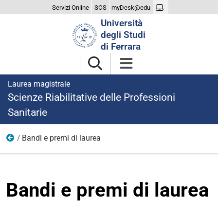
Servizi Online
SOS
myDesk@edu
Cerca
Università
nel
degli Studi
sito
di Ferrara
Laurea magistrale
Scienze Riabilitative delle Professioni
Sanitarie
Bandi e premi di laurea
Dopo la laurea
Bandi e premi di laurea