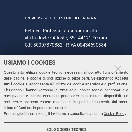
UNIVERSITÀ DEGLI STUDI DI FERRARA
Rettrice: Prof.ssa Laura Ramaciotti
via Ludovico Ariosto, 35 - 44121 Ferrara
C.F. 80007370382 - P.IVA 00434690384
USIAMO I COOKIES
CONTATTI
Questo sito utilizza cookie tecnici necessari al corretto funzionamento
Tel. +39 0532 293111
delle pagine, e cookie di profilazione di terze parti. Selezionando
Accetta
Fax. +39 0532 293031
tutti i cookie
si acconsente all’utilizzo dei cookie analytics e di profilazione.
PEC
Chiudendo il banner verranno utilizzati solo i cookie tecnici necessari alla
navigazione e alcuni contenuti potrebbero non essere disponibili. Le
preferenze possono essere modificate in qualsiasi momento dal menu
LINKS
laterale "Gestisci impostazioni cookie".
Per maggiori informazioni, ti invitiamo a consultare la nostra
Cookie Policy
.
Accessibilità
Dichiarazione di accessibilità
SOLO COOKIE TECNICI