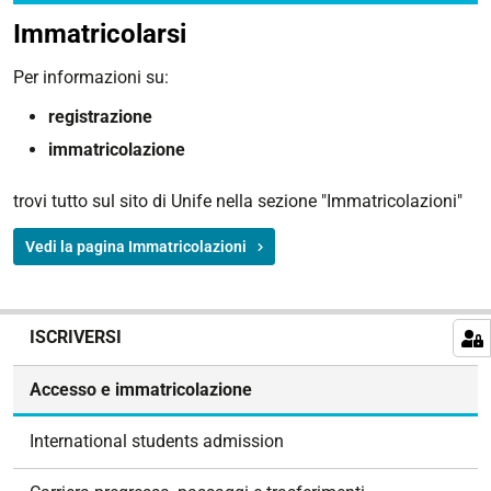
Immatricolarsi
Per informazioni su:
registrazione
immatricolazione
trovi tutto sul sito di Unife nella sezione "Immatricolazioni"
Vedi la pagina Immatricolazioni
N
ISCRIVERSI
a
v
Accesso e immatricolazione
i
g
International students admission
a
z