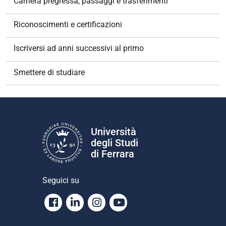
Carriera pregressa, passaggi e trasferimenti
i
o
Riconoscimenti e certificazioni
n
e
Iscriversi ad anni successivi al primo
Smettere di studiare
Università
degli Studi
di Ferrara
Seguici su
Facebook
Linkedin
Instagram
Youtube