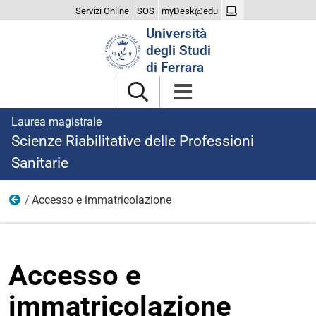
Servizi Online
SOS
myDesk@edu
Cerca
Università
nel
degli Studi
sito
di Ferrara
Laurea magistrale
Scienze Riabilitative delle Professioni
Sanitarie
Accesso e immatricolazione
Iscriversi
Accesso e
immatricolazione