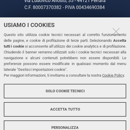
via Ludovico Ariosto, 35 - 44121 Ferrara
C.F. 80007370382 - P.IVA 00434690384
USIAMO I COOKIES
CONTATTI
Questo sito utilizza cookie tecnici necessari al corretto funzionamento
Tel. +39 0532 293111
delle pagine, e cookie di profilazione di terze parti. Selezionando
Accetta
Fax. +39 0532 293031
tutti i cookie
si acconsente all’utilizzo dei cookie analytics e di profilazione.
PEC
Chiudendo il banner verranno utilizzati solo i cookie tecnici necessari alla
navigazione e alcuni contenuti potrebbero non essere disponibili. Le
preferenze possono essere modificate in qualsiasi momento dal menu
LINKS
laterale "Gestisci impostazioni cookie".
Per maggiori informazioni, ti invitiamo a consultare la nostra
Cookie Policy
.
Accessibilità
Dichiarazione di accessibilità
SOLO COOKIE TECNICI
Protezione dati personali
Cookies
ACCETTA TUTTO
PERSONALIZZA