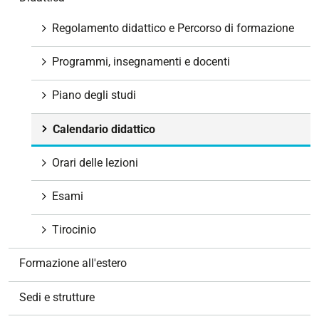
i
g
Regolamento didattico e Percorso di formazione
a
z
Programmi, insegnamenti e docenti
i
o
Piano degli studi
n
e
Calendario didattico
Orari delle lezioni
Esami
Tirocinio
Formazione all'estero
Sedi e strutture