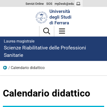
Servizi Online
SOS
myDesk@edu
Cerca
Università
nel
degli Studi
sito
di Ferrara
Laurea magistrale
Scienze Riabilitative delle Professioni
Sanitarie
Calendario didattico
Didattica
Calendario didattico