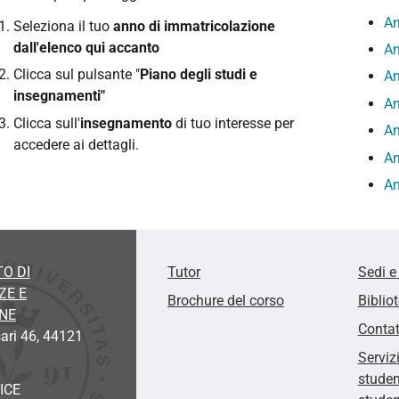
An
Seleziona il tuo
anno di immatricolazione
dall'elenco qui accanto
An
Clicca sul pulsante "
Piano degli studi e
An
insegnamenti"
An
Clicca sull'
insegnamento
di tuo interesse per
An
accedere ai dettagli.
An
An
O DI
Tutor
Sedi e
ZE E
Brochure del corso
Biblio
ONE
Contat
sari 46, 44121
Serviz
studen
ICE