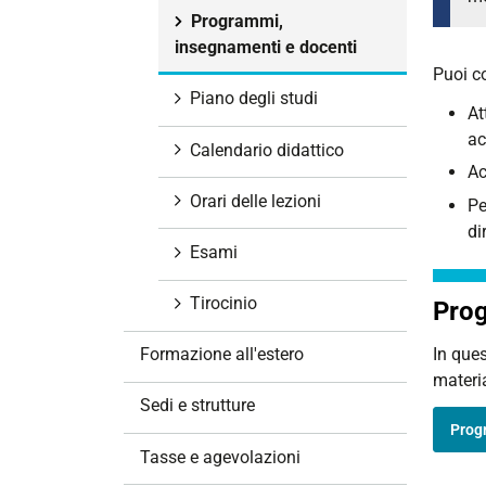
i
Programmi,
o
insegnamenti e docenti
n
Puoi co
e
Piano degli studi
At
ac
Calendario didattico
Ac
Orari delle lezioni
Pe
di
Esami
Tirocinio
Prog
In ques
Formazione all'estero
materia
Sedi e strutture
Prog
Tasse e agevolazioni