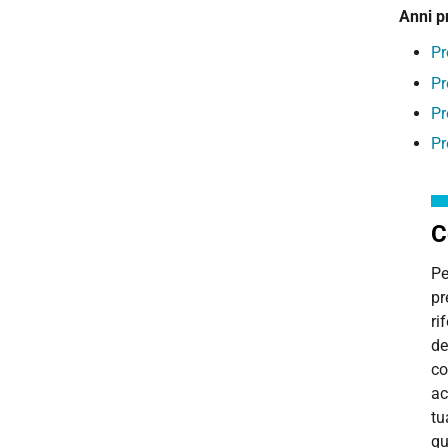
Anni p
Pr
Pr
Pr
Pr
C
Pe
pr
ri
de
co
ac
tu
qu