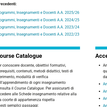
recedenti:
ogrammi, Insegnamenti e Docenti A.A. 2025/26
ogrammi, Insegnamenti e Docenti A.A. 2024/25
ogrammi, Insegnamenti e Docenti A.A. 2023/24
ogrammi, Insegnamenti e Docenti A.A. 2022/23
ourse Catalogue
Acce
r conoscere docente, obiettivi formativi,
An
erequisiti, contenuti, metodi didattici, testi di
qu
ferimento, modalità di verifica
da
ll'apprendimento di ogni insegnamento
An
nsulta il
Course Catalogue.
Per assicurarti di
An
cedere alle Schede insegnamento relative alla
An
a coorte di appartenenza rispetta
esti semplici passaggi:
An