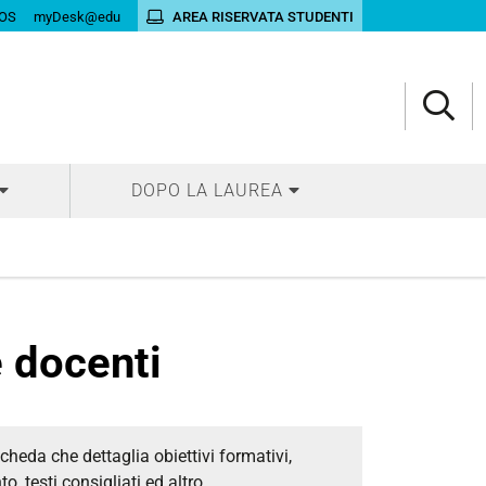
OS
myDesk@edu
AREA RISERVATA STUDENTI
DOPO LA LAUREA
 docenti
heda che dettaglia obiettivi formativi,
, testi consigliati ed altro.