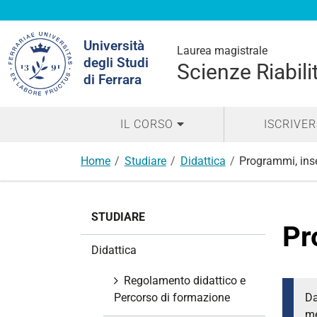
Cerca
Università
nel
Laurea magistrale
degli Studi
sito
Scienze Riabili
di Ferrara
IL CORSO
ISCRIVER
Home
Studiare
Didattica
Programmi, ins
N
STUDIARE
a
Pr
v
Didattica
i
g
Regolamento didattico e
a
Percorso di formazione
Da
z
me