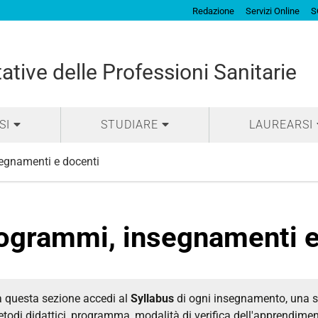
Redazione
Servizi Online
S
tative delle Professioni Sanitarie
SI
STUDIARE
LAUREARSI
egnamenti e docenti
ogrammi, insegnamenti e
 questa sezione accedi al
Syllabus
di ogni insegnamento, una sc
todi didattici, programma, modalità di verifica dell'apprendimento