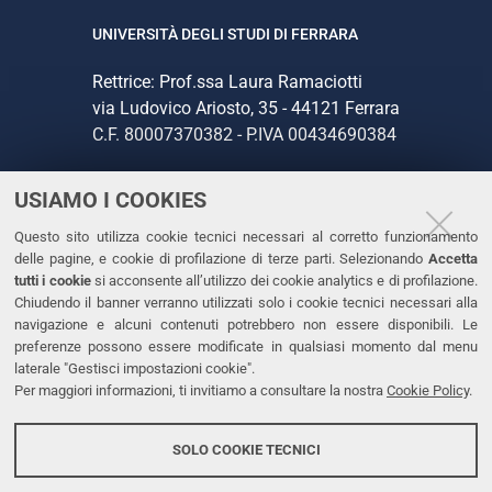
UNIVERSITÀ DEGLI STUDI DI FERRARA
Rettrice: Prof.ssa Laura Ramaciotti
via Ludovico Ariosto, 35 - 44121 Ferrara
C.F. 80007370382 - P.IVA 00434690384
USIAMO I COOKIES
CONTATTI
Questo sito utilizza cookie tecnici necessari al corretto funzionamento
Tel. +39 0532 293111
delle pagine, e cookie di profilazione di terze parti. Selezionando
Accetta
Fax. +39 0532 293031
tutti i cookie
si acconsente all’utilizzo dei cookie analytics e di profilazione.
PEC
Chiudendo il banner verranno utilizzati solo i cookie tecnici necessari alla
navigazione e alcuni contenuti potrebbero non essere disponibili. Le
preferenze possono essere modificate in qualsiasi momento dal menu
LINKS
laterale "Gestisci impostazioni cookie".
Per maggiori informazioni, ti invitiamo a consultare la nostra
Cookie Policy
.
Accessibilità
Dichiarazione di accessibilità
SOLO COOKIE TECNICI
Protezione dati personali