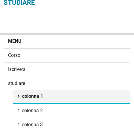
STUDIARE
N
MENU
a
v
Corso
i
g
Iscriversi
a
z
studiare
i
o
colonna 1
n
e
colonna 2
colonna 3