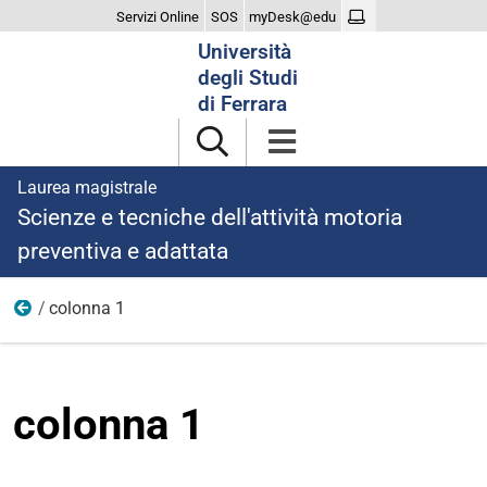
Servizi Online
SOS
myDesk@edu
Cerca
Università
nel
degli Studi
sito
di Ferrara
Laurea magistrale
Scienze e tecniche dell'attività motoria
preventiva e adattata
colonna 1
studiare
colonna 1