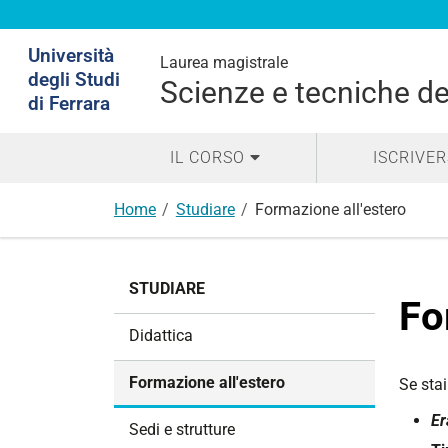
Cerca
Università
Laurea magistrale
nel
degli Studi
Scienze e tecniche del
sito
di Ferrara
IL CORSO
ISCRIVER
Home
Studiare
Formazione all'estero
N
STUDIARE
a
Fo
v
Didattica
i
g
Formazione all'estero
Se sta
a
E
z
Sedi e strutture
i