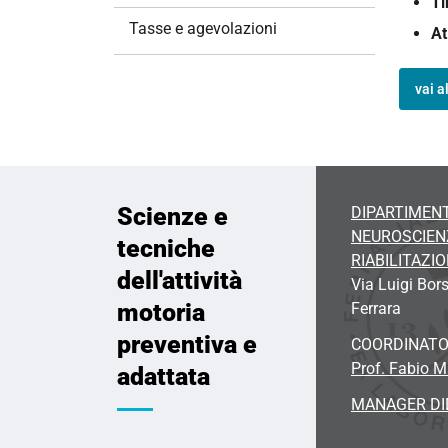
Ti
o
Tasse e agevolazioni
At
n
e
vai a
Scienze e
DIPARTIMENT
NEUROSCIEN
tecniche
RIABILITAZI
dell'attività
Via Luigi Bors
motoria
Ferrara
preventiva e
COORDINATO
Prof. Fabio M
adattata
MANAGER DI