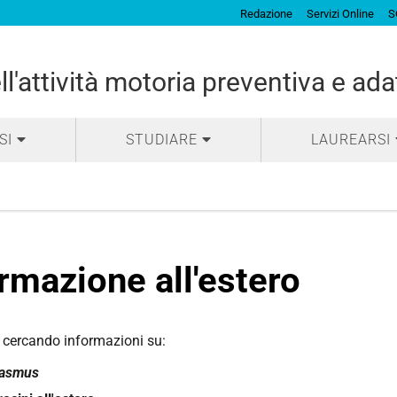
Redazione
Servizi Online
S
l'attività motoria preventiva e ada
SI
STUDIARE
LAUREARSI
rmazione all'estero
i cercando informazioni su:
rasmus