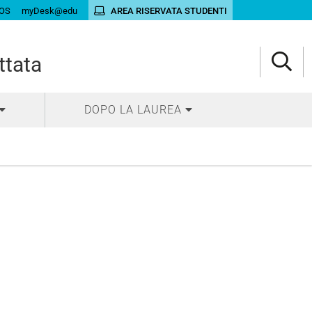
OS
myDesk@edu
AREA RISERVATA STUDENTI
ttata
DOPO LA LAUREA