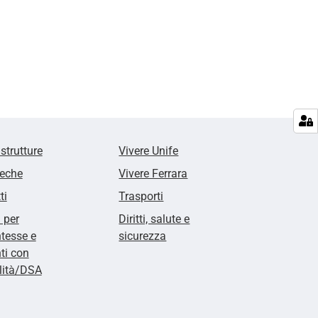
 strutture
Vivere Unife
teche
Vivere Ferrara
ti
Trasporti
i per
Diritti, salute e
tesse e
sicurezza
ti con
lità/DSA