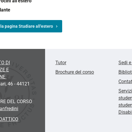
rocini all'estero
lante
lla pagina Studiare all'estero
O DI
Tutor
Sedi e
ZE E
Brochure del corso
Biblio
ONE
Contat
ari, 46 - 44121
Serviz
studen
RE DEL CORSO
studen
anfredini
Disabi
DATTICO