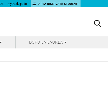
OS
myDesk@edu
AREA RISERVATA STUDENTI
DOPO LA LAUREA