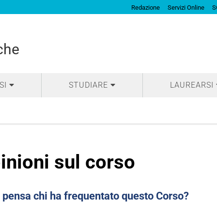
Redazione
Servizi Online
S
che
SI
STUDIARE
LAUREARSI
inioni sul corso
 pensa chi ha frequentato questo Corso?