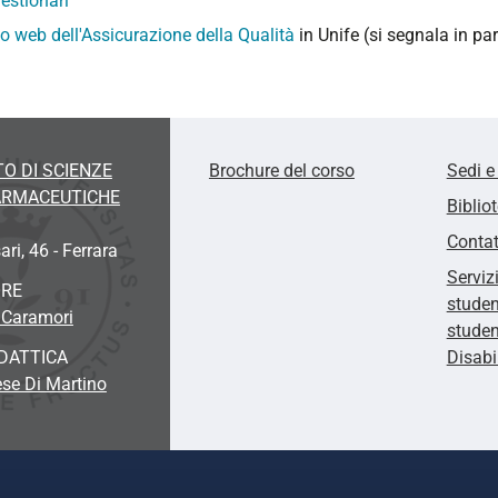
estionari
to web dell'Assicurazione della Qualità
in Unife (si segnala in pa
O DI SCIENZE
Brochure del corso
Sedi e
FARMACEUTICHE
Biblio
Contat
ari, 46 - Ferrara
Serviz
ORE
studen
 Caramori
studen
DATTICA
Disabi
se Di Martino