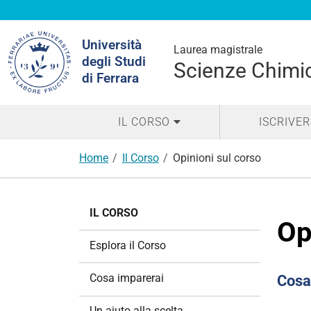
Cerca
Università
nel
Laurea magistrale
degli Studi
sito
Scienze Chimi
di Ferrara
IL CORSO
ISCRIVER
Home
Il Corso
Opinioni sul corso
N
IL CORSO
a
Op
v
Esplora il Corso
i
g
Cosa imparerai
Cosa
a
z
Un aiuto alla scelta