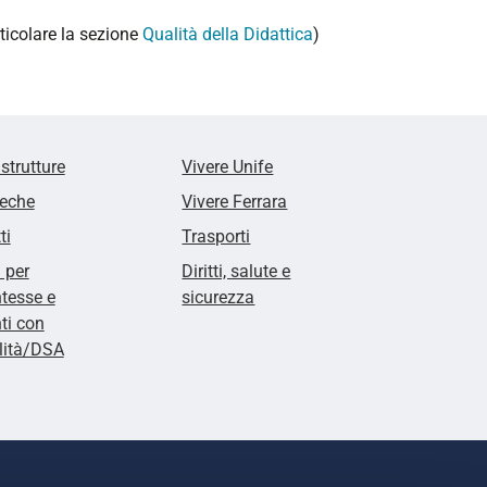
rticolare la sezione
Qualità della Didattica
)
 strutture
Vivere Unife
teche
Vivere Ferrara
ti
Trasporti
i per
Diritti, salute e
tesse e
sicurezza
ti con
lità/DSA