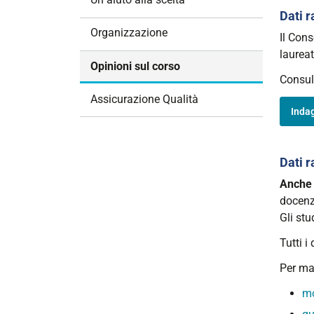
i
Dati 
o
Organizzazione
Il Cons
n
laureat
e
Opinioni sul corso
Consult
Assicurazione Qualità
Inda
Dati r
Anche 
docenza
Gli stu
Tutti i
Per ma
mo