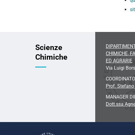
qu
si
Scienze
DIPARTIMENT
CHIMICHE, 
Chimiche
ED AGRARIE
Via Luigi Bors
COORDINAT
Prof. Stefano
MANAGER DI
Dott.ssa Agne