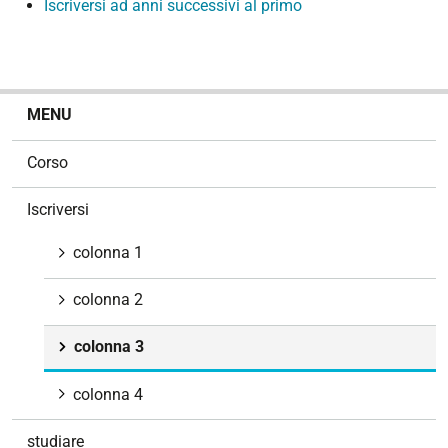
Iscriversi ad anni successivi al primo
N
MENU
a
v
Corso
i
g
Iscriversi
a
z
colonna 1
i
o
colonna 2
n
e
colonna 3
colonna 4
studiare