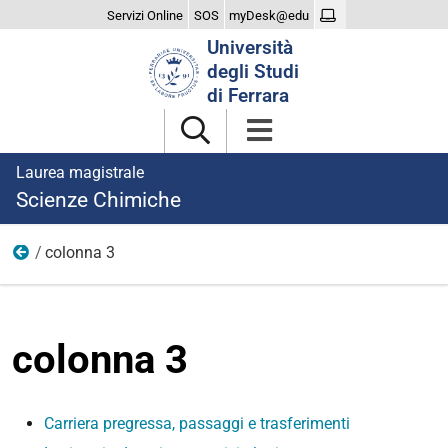
Servizi Online
SOS
myDesk@edu
Cerca
Università
nel
degli Studi
sito
di Ferrara
Laurea magistrale
Scienze Chimiche
colonna 3
Iscriversi
colonna 3
Carriera pregressa, passaggi e trasferimenti