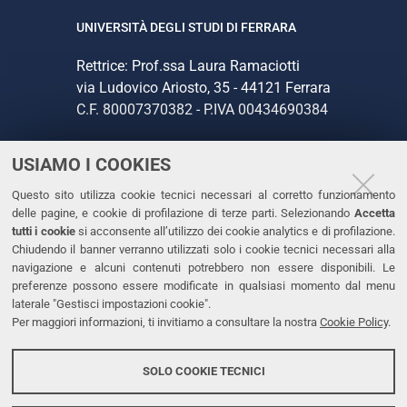
UNIVERSITÀ DEGLI STUDI DI FERRARA
Rettrice: Prof.ssa Laura Ramaciotti
via Ludovico Ariosto, 35 - 44121 Ferrara
C.F. 80007370382 - P.IVA 00434690384
USIAMO I COOKIES
CONTATTI
Questo sito utilizza cookie tecnici necessari al corretto funzionamento
Tel. +39 0532 293111
delle pagine, e cookie di profilazione di terze parti. Selezionando
Accetta
Fax. +39 0532 293031
tutti i cookie
si acconsente all’utilizzo dei cookie analytics e di profilazione.
PEC
Chiudendo il banner verranno utilizzati solo i cookie tecnici necessari alla
navigazione e alcuni contenuti potrebbero non essere disponibili. Le
preferenze possono essere modificate in qualsiasi momento dal menu
LINKS
laterale "Gestisci impostazioni cookie".
Per maggiori informazioni, ti invitiamo a consultare la nostra
Cookie Policy
.
Accessibilità
Dichiarazione di accessibilità
SOLO COOKIE TECNICI
Protezione dati personali