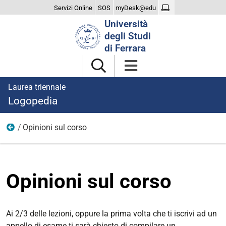
Servizi Online
SOS
myDesk@edu
Cerca
Università
nel
degli Studi
sito
di Ferrara
Laurea triennale
Logopedia
Opinioni sul corso
Il Corso
Opinioni sul corso
Ai 2/3 delle lezioni, oppure la prima volta che ti iscrivi ad un
appello di esame ti sarà chiesto di compilare un