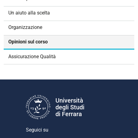
a
z
Un aiuto alla scelta
i
o
Organizzazione
n
e
Opinioni sul corso
Assicurazione Qualità
Università
degli Studi
di Ferrara
Seguici su