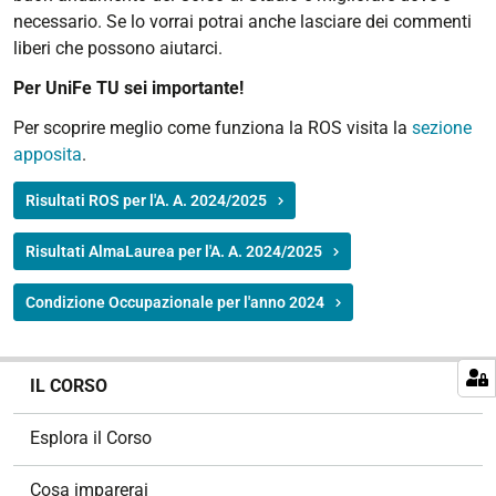
necessario. Se lo vorrai potrai anche lasciare dei commenti
liberi che possono aiutarci.
Per UniFe TU sei importante!
Per scoprire meglio come funziona la ROS visita la
sezione
apposita
.
Risultati ROS per l'A. A. 2024/2025
Risultati AlmaLaurea per l'A. A. 2024/2025
Condizione Occupazionale per l'anno 2024
N
IL CORSO
a
v
Esplora il Corso
i
g
Cosa imparerai