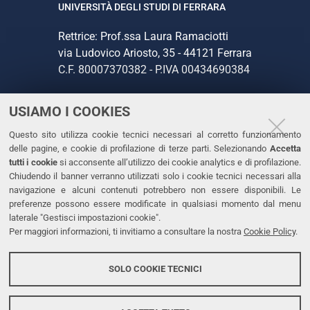
UNIVERSITÀ DEGLI STUDI DI FERRARA
Rettrice: Prof.ssa Laura Ramaciotti
via Ludovico Ariosto, 35 - 44121 Ferrara
C.F. 80007370382 - P.IVA 00434690384
USIAMO I COOKIES
CONTATTI
Questo sito utilizza cookie tecnici necessari al corretto funzionamento
Tel. +39 0532 293111
delle pagine, e cookie di profilazione di terze parti. Selezionando
Accetta
Fax. +39 0532 293031
tutti i cookie
si acconsente all’utilizzo dei cookie analytics e di profilazione.
PEC
Chiudendo il banner verranno utilizzati solo i cookie tecnici necessari alla
navigazione e alcuni contenuti potrebbero non essere disponibili. Le
preferenze possono essere modificate in qualsiasi momento dal menu
LINKS
laterale "Gestisci impostazioni cookie".
Per maggiori informazioni, ti invitiamo a consultare la nostra
Cookie Policy
.
Accessibilità
Dichiarazione di accessibilità
SOLO COOKIE TECNICI
Protezione dati personali
Cookies