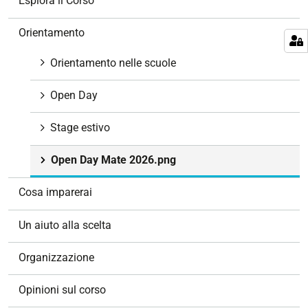
Esplora il Corso
i
g
Orientamento
a
z
Orientamento nelle scuole
i
o
Open Day
n
e
Stage estivo
Open Day Mate 2026.png
Cosa imparerai
Un aiuto alla scelta
Organizzazione
Opinioni sul corso