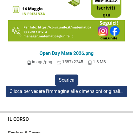
Open Day Mate 2026.png
image/png
1587x2245
1.8 MB
Scarica
Clicca per vedere l'immagine alle dimensioni originali…
N
IL CORSO
a
v