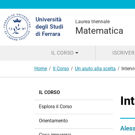
Cerca
Università
nel
Laurea triennale
degli Studi
sito
Matematica
di Ferrara
IL CORSO
ISCRIVER
Home
Il Corso
Un aiuto alla scelta
Intervi
N
IL CORSO
a
In
v
Esplora il Corso
i
g
Orientamento
a
Aless
z
Cosa imparerai