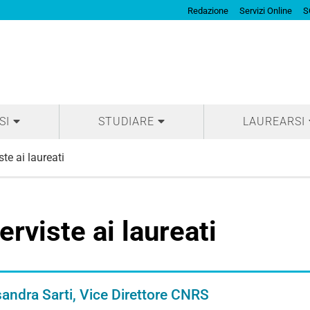
Redazione
Servizi Online
S
SI
STUDIARE
LAUREARSI
ste ai laureati
terviste ai laureati
andra Sarti, Vice Direttore CNRS