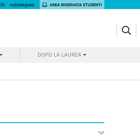
OS
myDesk@edu
AREA RISERVATA STUDENTI
DOPO LA LAUREA