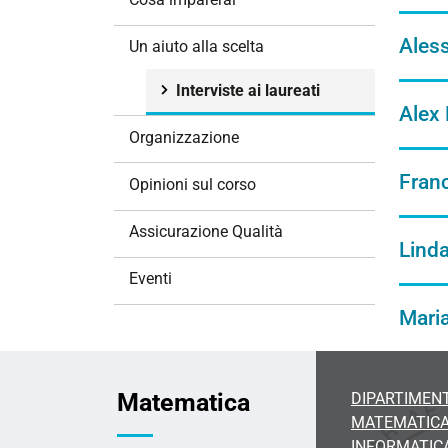
i
o
Aless
Un aiuto alla scelta
n
e
Interviste ai laureati
Alex 
Organizzazione
Franc
Opinioni sul corso
Assicurazione Qualità
Linda
Eventi
Maria
Matematica
DIPARTIMENT
MATEMATICA
INFORMATIC