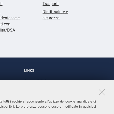
ti
Trasporti
i
Diritti, salute e
udentesse e
sicurezza
ti con
lità/DSA
LINKS
Accessibilità
1
Dichiarazione di accessibilità
Protezione dati personali
a tutti i cookie
si acconsente all’utilizzo dei cookie analytics e di
Cookies
 disponibili. Le preferenze possono essere modificate in qualsiasi