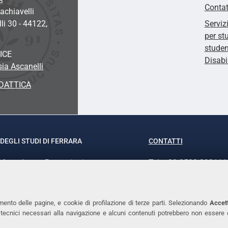
Contat
chiavelli
li 30 - 44122,
Serviz
per st
studen
ICE
Disabi
sia Ascanelli
DATTICA
DEGLI STUDI DI FERRARA
CONTATTI
rof.ssa Laura Ramaciotti
Tel. +39 0532 293111
o Ariosto, 35 - 44121 Ferrara
Fax. +39 0532 29303
370382 - P.IVA 00434690384
PEC
mento delle pagine, e cookie di profilazione di terze parti. Selezionando
Accett
ie tecnici necessari alla navigazione e alcuni contenuti potrebbero non essere