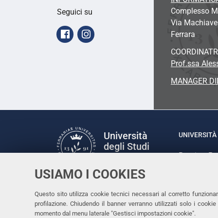
Complesso Ma
Seguici su
Via Machiavel
Facebook
Instagram
Ferrara
COORDINATR
Prof.ssa Ales
MANAGER DI
Università
UNIVERSITÀ 
degli Studi
Rettrice: P
di Ferrara
via Ludovic
USIAMO I COOKIES
C.F. 80007
Seguici su
Questo sito utilizza cookie tecnici necessari al corretto funziona
Facebook
Linkedin
Instagram
Youtube
profilazione. Chiudendo il banner verranno utilizzati solo i cook
momento dal menu laterale "Gestisci impostazioni cookie".