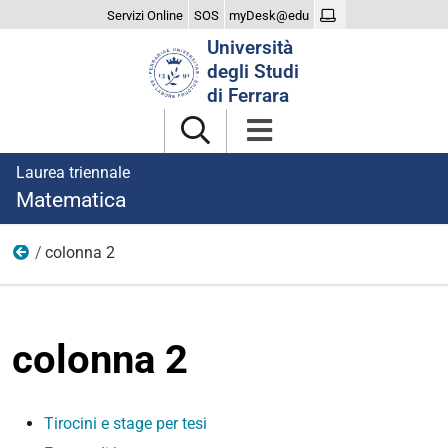
Servizi Online
SOS
myDesk@edu
Cerca
Università
nel
degli Studi
sito
di Ferrara
Laurea triennale
Matematica
colonna 2
laurearsi
colonna 2
Tirocini e stage per tesi