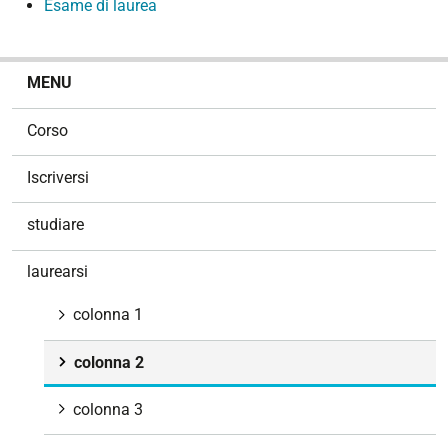
Esame di laurea
N
MENU
a
v
Corso
i
g
Iscriversi
a
z
studiare
i
o
laurearsi
n
e
colonna 1
colonna 2
colonna 3