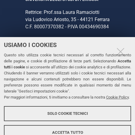
Rettrice: Prof.ssa Laura Ramaciotti
via Ludovico Ariosto, 35 - 44121 Ferrara
C.F. 80007370382 - P.IVA 00434690384
USIAMO I COOKIES
CONTATTI
Questo sito utilizza cookie tecnici necessari al corretto funzionamento
Tel. +39 0532 293111
delle pagine, e cookie di profilazione di terze parti. Selezionando
Accetta
Fax. +39 0532 293031
tutti i cookie
si acconsente all’utilizzo dei cookie analytics e di profilazione.
PEC
Chiudendo il banner verranno utilizzati solo i cookie tecnici necessari alla
navigazione e alcuni contenuti potrebbero non essere disponibili. Le
preferenze possono essere modificate in qualsiasi momento dal menu
LINKS
laterale "Gestisci impostazioni cookie".
Per maggiori informazioni, ti invitiamo a consultare la nostra
Cookie Policy
.
Accessibilità
Dichiarazione di accessibilità
SOLO COOKIE TECNICI
Protezione dati personali
Cookies
ACCETTA TUTTO