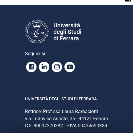
n
e
Università
degli Studi
di Ferrara
Seguici su
Facebook
Linkedin
Instagram
Youtube
UNIVERSITÀ DEGLI STUDI DI FERRARA
Rettrice: Prof.ssa Laura Ramaciotti
via Ludovico Ariosto, 35 - 44121 Ferrara
C.F. 80007370382 - P.IVA 00434690384