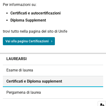
Per informazioni su:
Certificati e autocertificazioni
Diploma Supplement
trovi tutto nella pagina del sito di Unife
Vai alla pagina Certificazioni
N
LAUREARSI
a
v
Esame di laurea
i
g
Certificati e Diploma supplement
a
z
Pergamena di laurea
i
o