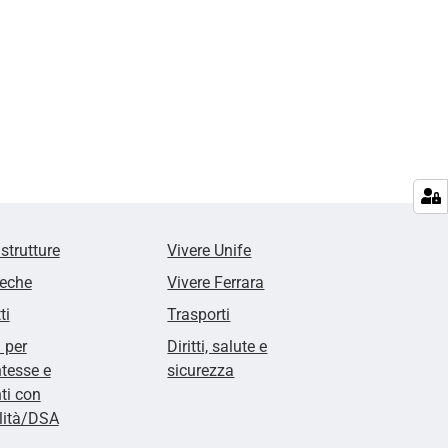
 strutture
Vivere Unife
teche
Vivere Ferrara
ti
Trasporti
i per
Diritti, salute e
tesse e
sicurezza
ti con
lità/DSA