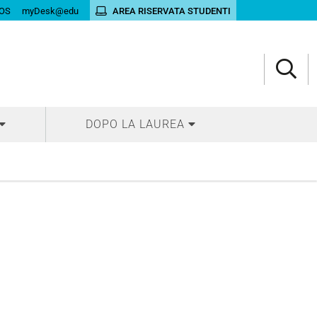
OS
myDesk@edu
AREA RISERVATA STUDENTI
DOPO LA LAUREA