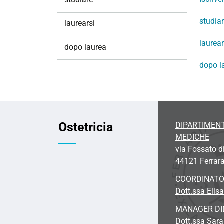
i
o
studia
laurearsi
n
laurear
e
dopo laurea
dopo l
Ostetricia
DIPARTIMENT
MEDICHE
via Fossato d
44121 Ferrar
COORDINAT
Dott.ssa Elisa
MANAGER DI
Dott.ssa Sar