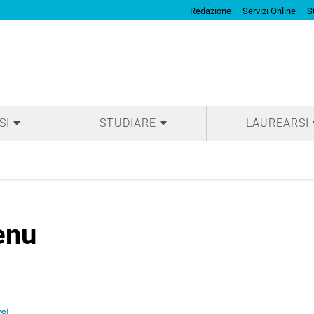
Redazione
Servizi Online
S
SI
STUDIARE
LAUREARSI
enu
rsi