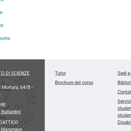
re
si
aurea
O DI SCIENZE
Tutor
Sedi e
Brochure del corso
Biblio
i Mortara, 64/B -
Contat
a
Serviz
ORE
studen
 Ballardini
studen
DATTICO
Disabi
a Marangon