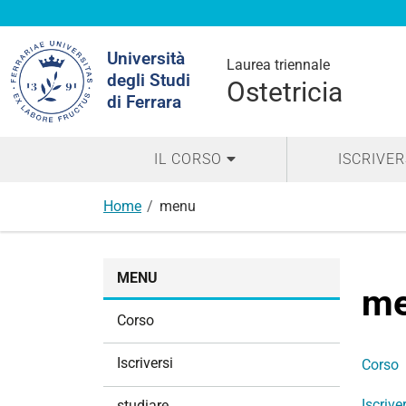
Cerca
Università
nel
Laurea triennale
degli Studi
sito
Ostetricia
di Ferrara
IL CORSO
ISCRIVER
Home
menu
N
MENU
a
m
v
Corso
i
g
Iscriversi
Corso
a
z
Iscrive
studiare