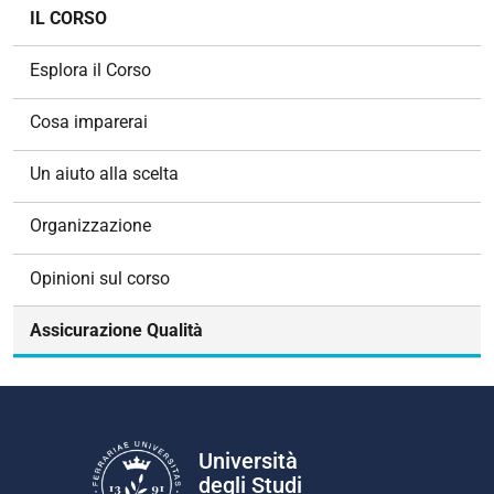
N
IL CORSO
a
v
Esplora il Corso
i
g
Cosa imparerai
a
z
Un aiuto alla scelta
i
o
Organizzazione
n
e
Opinioni sul corso
Assicurazione Qualità
Università
degli Studi