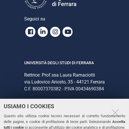
di Ferrara
Seguici su
Facebook
Linkedin
Instagram
Youtube
UNIVERSITÀ DEGLI STUDI DI FERRARA
Rettrice: Prof.ssa Laura Ramaciotti
via Ludovico Ariosto, 35 - 44121 Ferrara
C.F. 80007370382 - P.IVA 00434690384
USIAMO I COOKIES
CONTATTI
Questo sito utilizza cookie tecnici necessari al corretto funzionamento
Tel. +39 0532 293111
delle pagine, e cookie di profilazione di terze parti. Selezionando
Accetta
Fax. +39 0532 293031
tutti i cookie
si acconsente all’utilizzo dei cookie analytics e di profilazione.