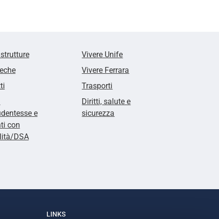
 strutture
Vivere Unife
teche
Vivere Ferrara
ti
Trasporti
i
Diritti, salute e
udentesse e
sicurezza
ti con
lità/DSA
LINKS