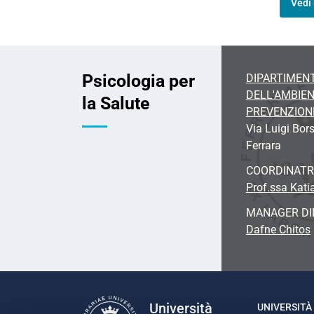
Vedi 
Psicologia per
DIPARTIMENT
DELL'AMBIEN
la Salute
PREVENZION
Via Luigi Bors
Ferrara
COORDINATR
Prof.ssa Kati
MANAGER DI
Dafne Chitos
Università
UNIVERSITÀ 