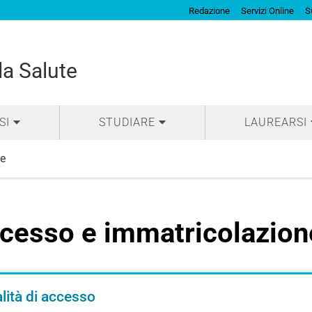
Redazione
Servizi Online
S
la Salute
SI
STUDIARE
LAUREARSI
e
cesso e immatricolazion
ità di accesso