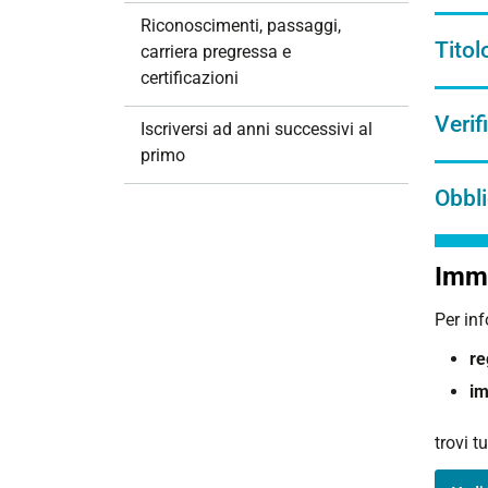
i
Riconoscimenti, passaggi,
o
Titol
carriera pregressa e
n
certificazioni
e
Verif
Iscriversi ad anni successivi al
primo
Obbl
Imma
Per in
re
im
trovi t