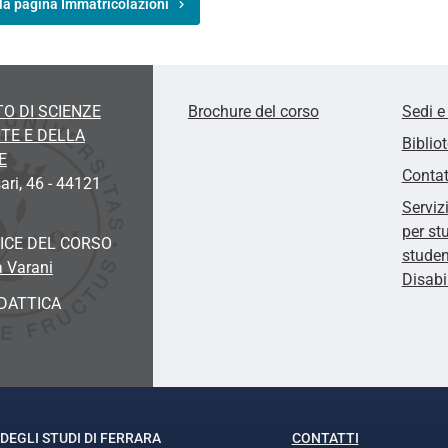
la pagina Immatricolazioni
O DI SCIENZE
Brochure del corso
Sedi e
TE E DELLA
Biblio
E
Contat
ari, 46 - 44121
Serviz
per st
ICE DEL CORSO
studen
a Varani
Disabi
DATTICA
DEGLI STUDI DI FERRARA
CONTATTI