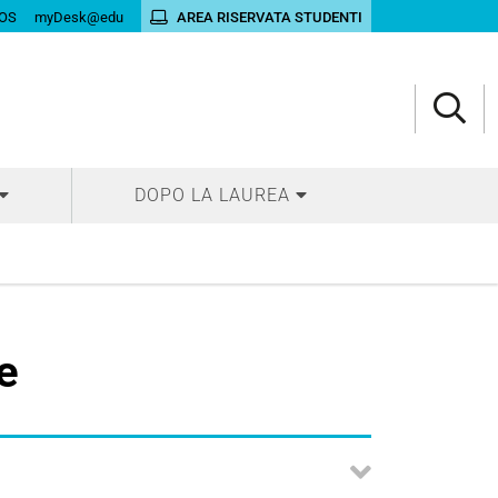
OS
myDesk@edu
AREA RISERVATA STUDENTI
DOPO LA LAUREA
e