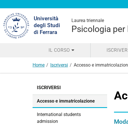
Cerca
Università
nel
Laurea triennale
degli Studi
sito
Psicologia per 
di Ferrara
IL CORSO
ISCRIVER
Home
Iscriversi
Accesso e immatricolazion
N
ISCRIVERSI
a
Ac
v
Accesso e immatricolazione
i
g
International students
a
Modal
admission
z