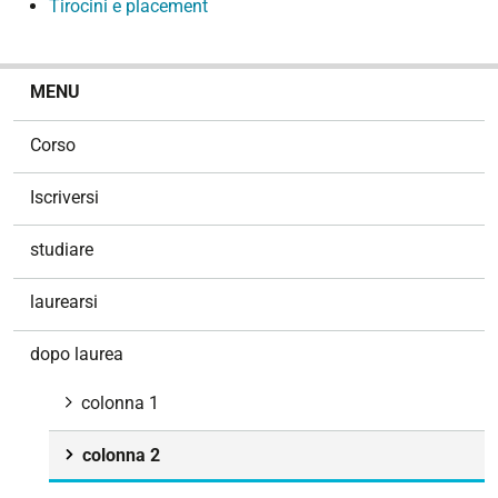
Tirocini e placement
N
MENU
a
v
Corso
i
g
Iscriversi
a
z
studiare
i
o
laurearsi
n
e
dopo laurea
colonna 1
colonna 2