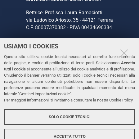
Rettrice: Prof.ssa Laura Ramaciotti
via Ludovico Ariosto, 35 - 44121 Ferrara
C.F. 80007370382 - P.IVA 00434690384
USIAMO I COOKIES
CONTATTI
Questo sito utilizza cookie tecnici necessari al corretto funzionamento
Tel. +39 0532 293111
delle pagine, e cookie di profilazione di terze parti. Selezionando
Accetta
Fax. +39 0532 293031
tutti i cookie
si acconsente all’utilizzo dei cookie analytics e di profilazione.
PEC
Chiudendo il banner verranno utilizzati solo i cookie tecnici necessari alla
navigazione e alcuni contenuti potrebbero non essere disponibili. Le
preferenze possono essere modificate in qualsiasi momento dal menu
LINKS
laterale "Gestisci impostazioni cookie".
Per maggiori informazioni, ti invitiamo a consultare la nostra
Cookie Policy
.
Accessibilità
Dichiarazione di accessibilità
SOLO COOKIE TECNICI
Protezione dati personali
Cookies
ACCETTA TUTTO