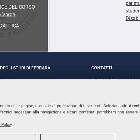
per st
ICE DEL CORSO
studen
a Varani
Disabi
DATTICA
DEGLI STUDI DI FERRARA
CONTATTI
rof.ssa Laura Ramaciotti
Tel. +39 0532 293111
o Ariosto, 35 - 44121 Ferrara
Fax. +39 0532 29303
370382 - P.IVA 00434690384
PEC
mento delle pagine, e cookie di profilazione di terze parti. Selezionando
Accett
ie tecnici necessari alla navigazione e alcuni contenuti potrebbero non essere
 Policy
.