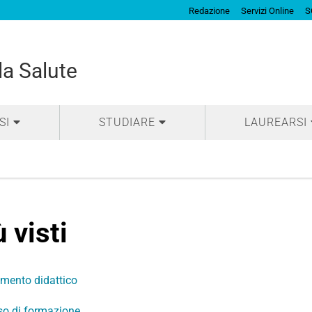
Redazione
Servizi Online
S
la Salute
SI
STUDIARE
LAUREARSI
 visti
mento didattico
so di formazione