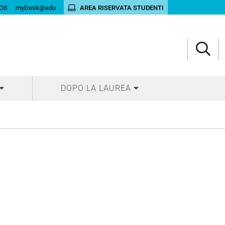
OS
myDesk@edu
AREA RISERVATA STUDENTI
DOPO LA LAUREA