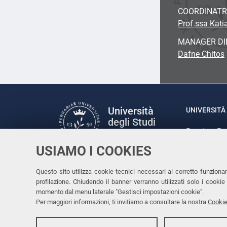
COORDINATR
Prof.ssa Kati
MANAGER DI
Dafne Chitos
Università
UNIVERSITÀ 
degli Studi
Rettrice: P
di Ferrara
via Ludovic
USIAMO I COOKIES
C.F. 80007
Seguici su
Questo sito utilizza cookie tecnici necessari al corretto funziona
Facebook
Linkedin
Instagram
Youtube
profilazione. Chiudendo il banner verranno utilizzati solo i cook
momento dal menu laterale "Gestisci impostazioni cookie".
Per maggiori informazioni, ti invitiamo a consultare la nostra
Cookie