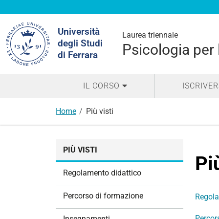
Cerca
Università
nel
Laurea triennale
degli Studi
sito
Psicologia per 
di Ferrara
IL CORSO
ISCRIVER
Home
Più visti
N
PIÙ VISTI
a
Più
v
Regolamento didattico
i
g
Percorso di formazione
Regola
a
z
Percor
Insegnamenti