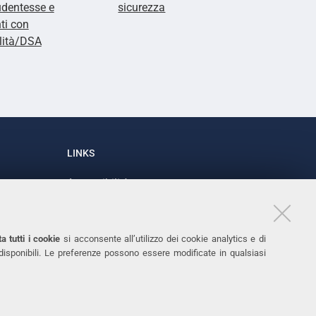
udentesse e
sicurezza
ti con
lità/DSA
LINKS
Accessibilità
1
Dichiarazione di accessibilità
Protezione dati personali
a tutti i cookie
si acconsente all’utilizzo dei cookie analytics e di
Cookies
 disponibili. Le preferenze possono essere modificate in qualsiasi