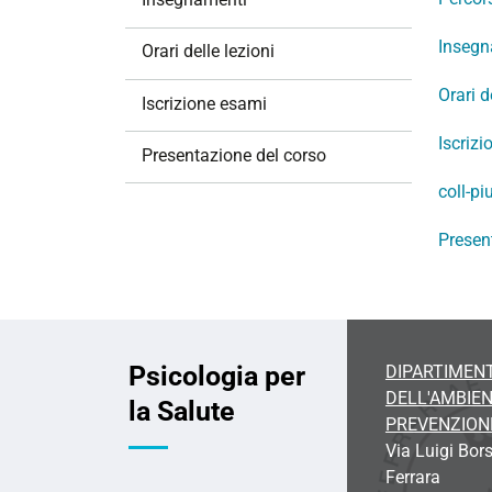
i
o
Insegn
Orari delle lezioni
n
Orari d
e
Iscrizione esami
Iscriz
Presentazione del corso
coll-piu
Presen
Psicologia per
DIPARTIMENT
DELL'AMBIEN
la Salute
PREVENZION
Via Luigi Bors
Ferrara