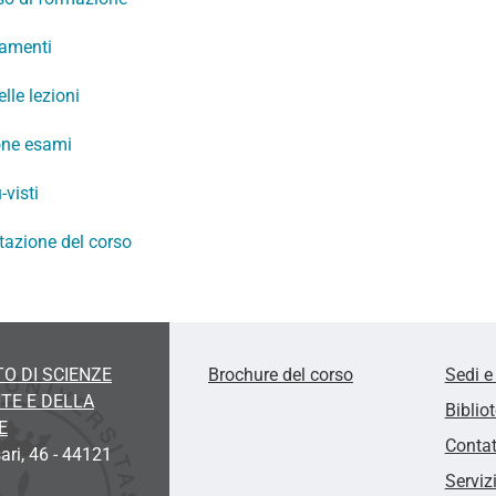
amenti
elle lezioni
ione esami
-visti
tazione del corso
O DI SCIENZE
Brochure del corso
Sedi e
TE E DELLA
Biblio
E
Contat
ari, 46 - 44121
Serviz