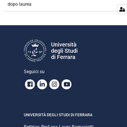
e
dopo laurea
Università
degli Studi
di Ferrara
Seguici su
Facebook
Linkedin
Instagram
Youtube
UNIVERSITÀ DEGLI STUDI DI FERRARA
Rettrice: Prof.ssa Laura Ramaciotti