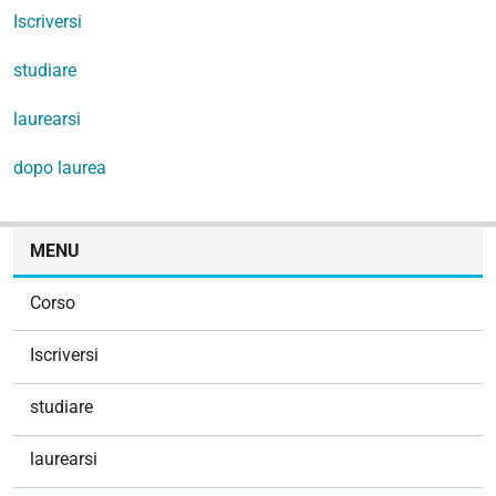
Iscriversi
studiare
laurearsi
dopo laurea
N
MENU
a
v
Corso
i
g
Iscriversi
a
z
studiare
i
o
laurearsi
n