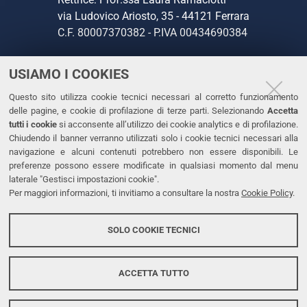
via Ludovico Ariosto, 35 - 44121 Ferrara
C.F. 80007370382 - P.IVA 00434690384
USIAMO I COOKIES
CONTATTI
Questo sito utilizza cookie tecnici necessari al corretto funzionamento
Tel. +39 0532 293111
delle pagine, e cookie di profilazione di terze parti. Selezionando
Accetta
Fax. +39 0532 293031
tutti i cookie
si acconsente all’utilizzo dei cookie analytics e di profilazione.
PEC
Chiudendo il banner verranno utilizzati solo i cookie tecnici necessari alla
navigazione e alcuni contenuti potrebbero non essere disponibili. Le
preferenze possono essere modificate in qualsiasi momento dal menu
LINKS
laterale "Gestisci impostazioni cookie".
Per maggiori informazioni, ti invitiamo a consultare la nostra
Cookie Policy
.
Accessibilità
Dichiarazione di accessibilità
SOLO COOKIE TECNICI
Protezione dati personali
Cookies
ACCETTA TUTTO