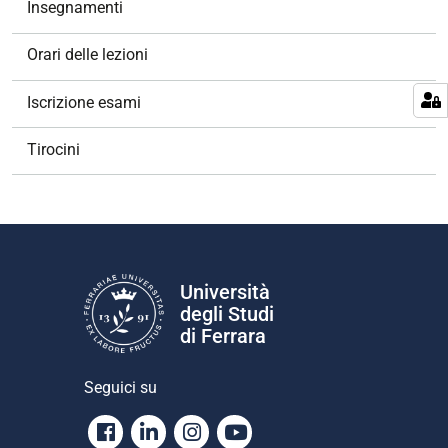
Insegnamenti
i
o
Orari delle lezioni
n
e
Iscrizione esami
Tirocini
Università
degli Studi
di Ferrara
Seguici su
Facebook
Linkedin
Instagram
Youtube