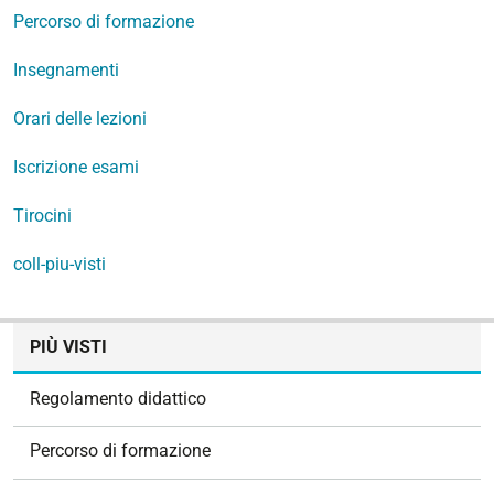
Percorso di formazione
Insegnamenti
Orari delle lezioni
Iscrizione esami
Tirocini
coll-piu-visti
N
PIÙ VISTI
a
v
Regolamento didattico
i
g
Percorso di formazione
a
z