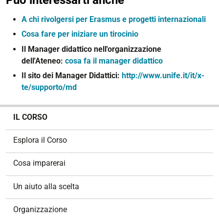
A chi rivolgersi per Erasmus e progetti internazionali
Cosa fare per iniziare un tirocinio
Il Manager didattico nell'organizzazione
dell'Ateneo:
cosa fa il manager didattico
Il sito dei Manager Didattici:
http://www.unife.it/it/x-
te/supporto/md
N
IL CORSO
a
v
Esplora il Corso
i
g
Cosa imparerai
a
z
Un aiuto alla scelta
i
o
Organizzazione
n