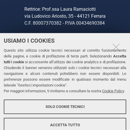
Rettrice: Prof.ssa Laura Ramaciotti
via Ludovico Ariosto, 35 - 44121 Ferrara
C.F. 80007370382 - P.IVA 00434690384
USIAMO I COOKIES
CONTATTI
Questo sito utilizza cookie tecnici necessari al corretto funzionamento
Tel. +39 0532 293111
delle pagine, e cookie di profilazione di terze parti. Selezionando
Accetta
Fax. +39 0532 293031
tutti i cookie
si acconsente all’utilizzo dei cookie analytics e di profilazione.
PEC
Chiudendo il banner verranno utilizzati solo i cookie tecnici necessari alla
navigazione e alcuni contenuti potrebbero non essere disponibili. Le
preferenze possono essere modificate in qualsiasi momento dal menu
LINKS
laterale "Gestisci impostazioni cookie".
Per maggiori informazioni, ti invitiamo a consultare la nostra
Cookie Policy
.
Accessibilità
Dichiarazione di accessibilità
SOLO COOKIE TECNICI
Protezione dati personali
Cookies
ACCETTA TUTTO