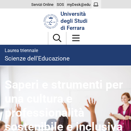
Servizi Online
SOS
myDesk@edu
Cerca
Università
nel
degli Studi
sito
di Ferrara
Laurea triennale
Scienze dell'Educazione
homepage
Saperi e strumenti per
una cultura e
professionalità
sostenibile e inclusiva