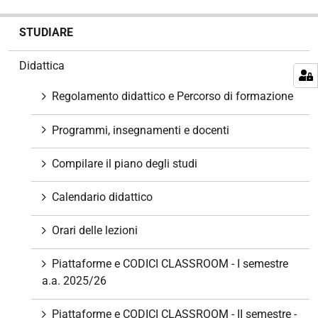
N
STUDIARE
a
v
Didattica
i
g
Regolamento didattico e Percorso di formazione
a
z
Programmi, insegnamenti e docenti
i
o
Compilare il piano degli studi
n
e
Calendario didattico
Orari delle lezioni
Piattaforme e CODICI CLASSROOM - I semestre
a.a. 2025/26
Piattaforme e CODICI CLASSROOM - II semestre -