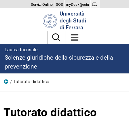
Servizi Online
SOS
myDesk@edu
Cerca
Università
nel
degli Studi
sito
di Ferrara
Laurea triennale
Scienze giuridiche della sicurezza e della
prevenzione
Tutorato didattico
Didattica
Tutorato didattico