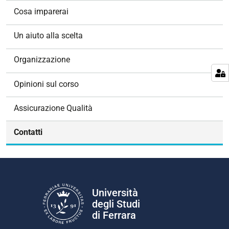
g
Cosa imparerai
a
z
Un aiuto alla scelta
i
o
Organizzazione
n
e
Opinioni sul corso
Assicurazione Qualità
Contatti
Università
degli Studi
di Ferrara