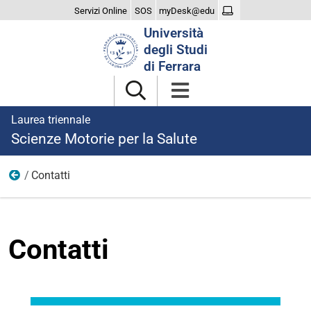
Servizi Online
SOS
myDesk@edu
Cerca
Università
nel
degli Studi
sito
di Ferrara
Laurea triennale
Scienze Motorie per la Salute
Contatti
Il Corso
Contatti