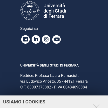
Università
degli Studi
di Ferrara
Seguici su
Facebook
Linkedin
Instagram
Youtube
UNIVERSITÀ DEGLI STUDI DI FERRARA
Rettrice: Prof.ssa Laura Ramaciotti
via Ludovico Ariosto, 35 - 44121 Ferrara
C.F. 80007370382 - P.IVA 00434690384
USIAMO I COOKIES
CONTATTI