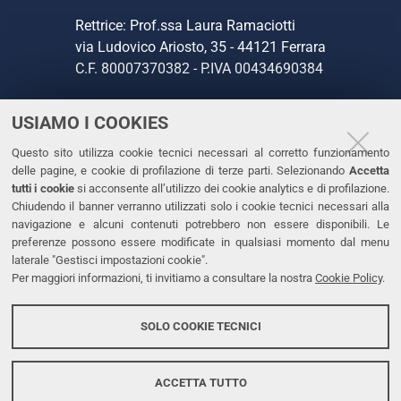
Rettrice: Prof.ssa Laura Ramaciotti
via Ludovico Ariosto, 35 - 44121 Ferrara
C.F. 80007370382 - P.IVA 00434690384
USIAMO I COOKIES
CONTATTI
Questo sito utilizza cookie tecnici necessari al corretto funzionamento
Tel. +39 0532 293111
delle pagine, e cookie di profilazione di terze parti. Selezionando
Accetta
Fax. +39 0532 293031
tutti i cookie
si acconsente all’utilizzo dei cookie analytics e di profilazione.
PEC
Chiudendo il banner verranno utilizzati solo i cookie tecnici necessari alla
navigazione e alcuni contenuti potrebbero non essere disponibili. Le
preferenze possono essere modificate in qualsiasi momento dal menu
LINKS
laterale "Gestisci impostazioni cookie".
Per maggiori informazioni, ti invitiamo a consultare la nostra
Cookie Policy
.
Accessibilità
Dichiarazione di accessibilità
SOLO COOKIE TECNICI
Protezione dati personali
Cookies
ACCETTA TUTTO