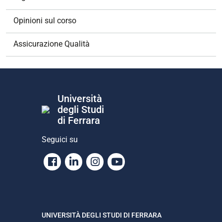
n
e
Opinioni sul corso
Assicurazione Qualità
Università
degli Studi
di Ferrara
Seguici su
Facebook
Linkedin
Instagram
Youtube
UNIVERSITÀ DEGLI STUDI DI FERRARA