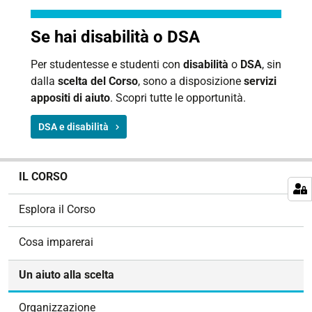
Se hai disabilità o DSA
Per studentesse e studenti con
disabilità
o
DSA
, sin
dalla
scelta del Corso
, sono a disposizione
servizi
appositi di aiuto
. Scopri tutte le opportunità.
DSA e disabilità
N
IL CORSO
a
v
Esplora il Corso
i
g
Cosa imparerai
a
z
Un aiuto alla scelta
i
o
Organizzazione