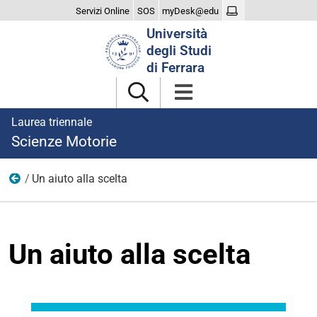
Servizi Online
SOS
myDesk@edu
Cerca
Università
nel
degli Studi
sito
di Ferrara
Laurea triennale
Scienze Motorie
Un aiuto alla scelta
Il Corso
Un aiuto alla scelta