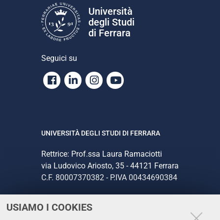
Università
degli Studi
di Ferrara
Seguici su
Facebook
Linkedin
Instagram
Youtube
UNIVERSITÀ DEGLI STUDI DI FERRARA
Rettrice: Prof.ssa Laura Ramaciotti
via Ludovico Ariosto, 35 - 44121 Ferrara
C.F. 80007370382 - P.IVA 00434690384
USIAMO I COOKIES
CONTATTI