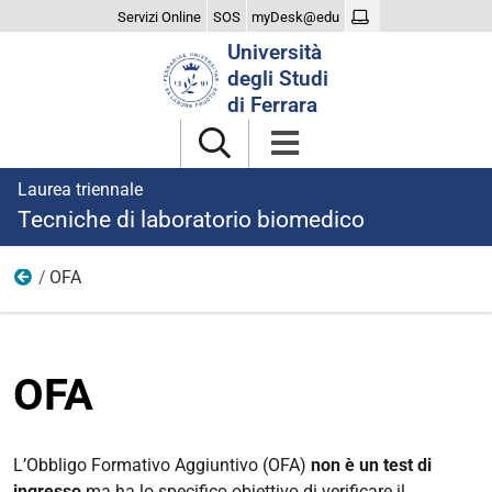
Servizi Online
SOS
myDesk@edu
Cerca
Università
nel
degli Studi
sito
di Ferrara
Laurea triennale
Tecniche di laboratorio biomedico
OFA
Didattica
OFA
L’Obbligo Formativo Aggiuntivo (OFA)
non è un test di
ingresso
ma ha lo specifico obiettivo di verificare il