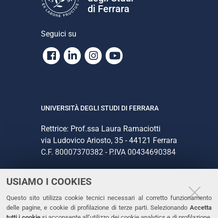
di Ferrara
Seguici su
Facebook
Linkedin
Instagram
Youtube
UNIVERSITÀ DEGLI STUDI DI FERRARA
Rettrice: Prof.ssa Laura Ramaciotti
via Ludovico Ariosto, 35 - 44121 Ferrara
C.F. 80007370382 - P.IVA 00434690384
USIAMO I COOKIES
CONTATTI
Questo sito utilizza cookie tecnici necessari al corretto funzionamento
Tel. +39 0532 293111
delle pagine, e cookie di profilazione di terze parti. Selezionando
Accetta
Fax. +39 0532 293031
tutti i cookie
si acconsente all’utilizzo dei cookie analytics e di profilazione.