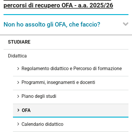
percorsi di recupero OFA - a.a. 2025/26
Non ho assolto gli OFA, che faccio?
N
STUDIARE
a
v
Didattica
i
g
Regolamento didattico e Percorso di formazione
a
z
Programmi, insegnamenti e docenti
i
o
Piano degli studi
n
e
OFA
Calendario didattico