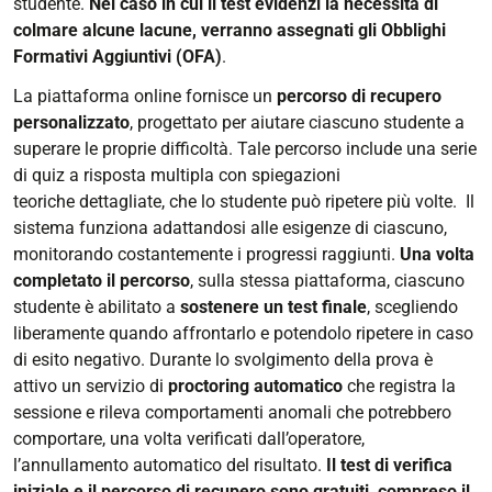
studente.
Nel caso in cui il test evidenzi la necessità di
colmare alcune lacune, verranno assegnati gli Obblighi
Formativi Aggiuntivi (OFA)
.
La piattaforma online fornisce un
percorso di recupero
personalizzato
, progettato per aiutare ciascuno studente a
superare le proprie difficoltà. Tale percorso include una serie
di quiz a risposta multipla con spiegazioni
teoriche dettagliate, che lo studente può ripetere più volte. Il
sistema funziona adattandosi alle esigenze di ciascuno,
monitorando costantemente i progressi raggiunti.
Una volta
completato il percorso
, sulla stessa piattaforma, ciascuno
studente è abilitato a
sostenere un test finale
, scegliendo
liberamente quando affrontarlo e potendolo ripetere in caso
di esito negativo. Durante lo svolgimento della prova è
attivo un servizio di
proctoring automatico
che registra la
sessione e rileva comportamenti anomali che potrebbero
comportare, una volta verificati dall’operatore,
l’annullamento automatico del risultato.
Il test di verifica
iniziale e il percorso di recupero sono gratuiti, compreso il