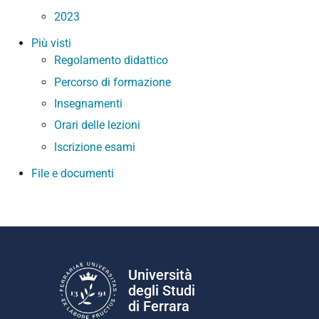
2023
Più visti
Regolamento didattico
Percorso di formazione
Insegnamenti
Orari delle lezioni
Iscrizione esami
File e documenti
Università
degli Studi
di Ferrara