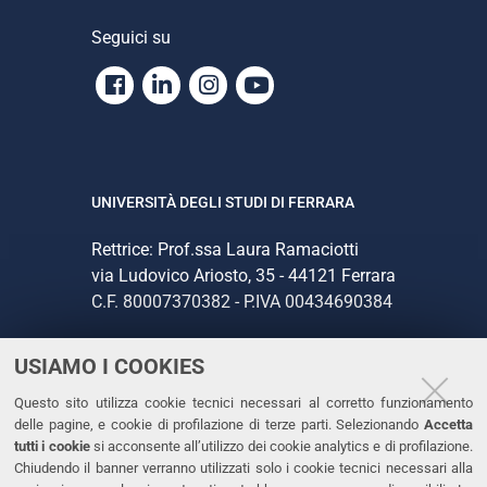
Seguici su
Facebook
Linkedin
Instagram
Youtube
UNIVERSITÀ DEGLI STUDI DI FERRARA
Rettrice: Prof.ssa Laura Ramaciotti
via Ludovico Ariosto, 35 - 44121 Ferrara
C.F. 80007370382 - P.IVA 00434690384
USIAMO I COOKIES
CONTATTI
Questo sito utilizza cookie tecnici necessari al corretto funzionamento
Tel. +39 0532 293111
delle pagine, e cookie di profilazione di terze parti. Selezionando
Accetta
Fax. +39 0532 293031
tutti i cookie
si acconsente all’utilizzo dei cookie analytics e di profilazione.
PEC
Chiudendo il banner verranno utilizzati solo i cookie tecnici necessari alla