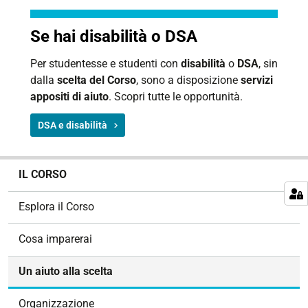
Se hai disabilità o DSA
Per studentesse e studenti con
disabilità
o
DSA
, sin
dalla
scelta del Corso
, sono a disposizione
servizi
appositi di aiuto
. Scopri tutte le opportunità.
DSA e disabilità
N
IL CORSO
a
v
Esplora il Corso
i
g
Cosa imparerai
a
z
Un aiuto alla scelta
i
o
Organizzazione