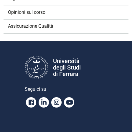
n
e
Opinioni sul corso
Assicurazione Qualità
Università
degli Studi
di Ferrara
Seguici su
Facebook
Linkedin
Instagram
Youtube