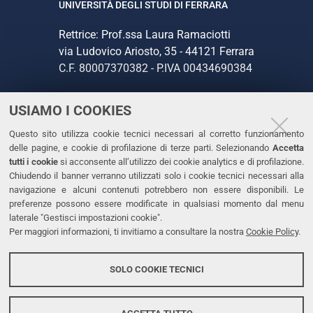
UNIVERSITÀ DEGLI STUDI DI FERRARA
Rettrice: Prof.ssa Laura Ramaciotti
via Ludovico Ariosto, 35 - 44121 Ferrara
C.F. 80007370382 - P.IVA 00434690384
USIAMO I COOKIES
CONTATTI
Questo sito utilizza cookie tecnici necessari al corretto funzionamento
Tel. +39 0532 293111
delle pagine, e cookie di profilazione di terze parti. Selezionando
Accetta
Fax. +39 0532 293031
tutti i cookie
si acconsente all’utilizzo dei cookie analytics e di profilazione.
PEC
Chiudendo il banner verranno utilizzati solo i cookie tecnici necessari alla
navigazione e alcuni contenuti potrebbero non essere disponibili. Le
preferenze possono essere modificate in qualsiasi momento dal menu
LINKS
laterale "Gestisci impostazioni cookie".
Per maggiori informazioni, ti invitiamo a consultare la nostra
Cookie Policy
.
Accessibilità
Dichiarazione di accessibilità
SOLO COOKIE TECNICI
Protezione dati personali
Cookies