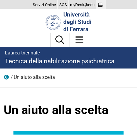
Servizi Online
SOS
myDesk@edu
Cerca
Università
nel
degli Studi
sito
di Ferrara
Laurea triennale
Tecnica della riabilitazione psichiatrica
Un aiuto alla scelta
Il Corso
Un aiuto alla scelta