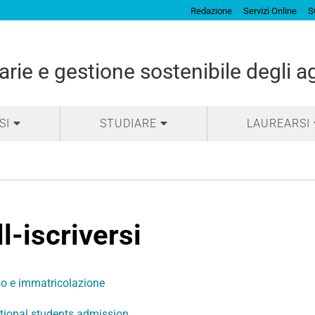
Redazione
Servizi Online
S
arie e gestione sostenibile degli 
SI
STUDIARE
LAUREARSI
ll-iscriversi
o e immatricolazione
ational students admission