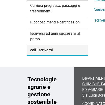
i
Carriera pregressa, passaggi e
o
Carrier
trasferimenti
n
Iscrive
e
Riconoscimenti e certificazioni
Iscriversi ad anni successivi al
primo
coll-iscriversi
Tecnologie
DIPARTIMENT
CHIMICHE, 
agrarie e
ED AGRARIE
gestione
Via Luigi Bors
sostenibile
COORDINAT