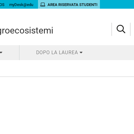
OS
myDesk@edu
AREA RISERVATA STUDENTI
agroecosistemi
DOPO LA LAUREA