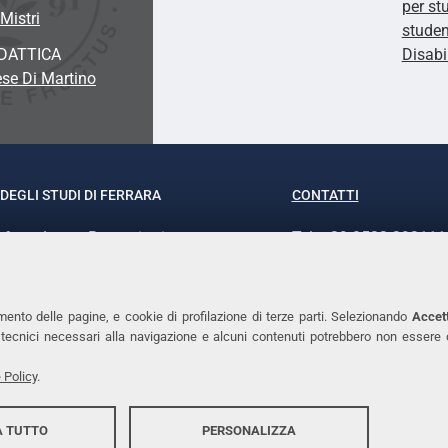
per st
Mistri
studen
DATTICA
Disabi
se Di Martino
DEGLI STUDI DI FERRARA
CONTATTI
rof.ssa Laura Ramaciotti
Tel. +39 0532 293111
o Ariosto, 35 - 44121 Ferrara
Fax. +39 0532 29303
370382 - P.IVA 00434690384
PEC
mento delle pagine, e cookie di profilazione di terze parti. Selezionando
Accett
ie tecnici necessari alla navigazione e alcuni contenuti potrebbero non essere
 Policy
.
 TUTTO
PERSONALIZZA