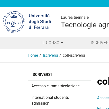
Cerca
Università
nel
Laurea triennale
degli Studi
sito
Tecnologie agr
di Ferrara
IL CORSO
ISCRIVER
Home
Iscriversi
coll-iscriversi
N
ISCRIVERSI
a
co
v
Accesso e immatricolazione
i
g
International students
Access
a
admission
z
Intern