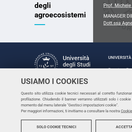
degli
Prof. Michele 
agroecosistemi
MANAGER DI
Dott.ssa Agne
Università
UNIVERSITÀ 
degli Studi
Rettrice: P
di Ferrara
via Ludovic
USIAMO I COOKIES
C.F. 80007
Seguici su
Questo sito utilizza cookie tecnici necessari al corretto funziona
Facebook
Linkedin
Instagram
Youtube
profilazione. Chiudendo il banner verranno utilizzati solo i cook
momento dal menu laterale "Gestisci impostazioni cookie".
Per maggiori informazioni, ti invitiamo a consultare la nostra
Cookie
SOLO COOKIE TECNICI
ACCETTA
Copyright @ 2026, Università di Ferrara