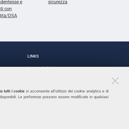
udentesse e
sicurezza
ti con
lità/DSA
LINKS
Accessibilità
1
Dichiarazione di accessibilità
Protezione dati personali
a tutti i cookie
si acconsente all’utilizzo dei cookie analytics e di
Cookies
 disponibili. Le preferenze possono essere modificate in qualsiasi