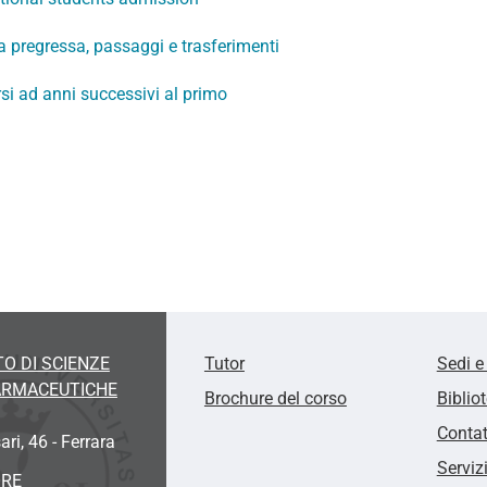
a pregressa, passaggi e trasferimenti
rsi ad anni successivi al primo
O DI SCIENZE
Tutor
Sedi e
FARMACEUTICHE
Brochure del corso
Biblio
Contat
ari, 46 - Ferrara
Serviz
ORE