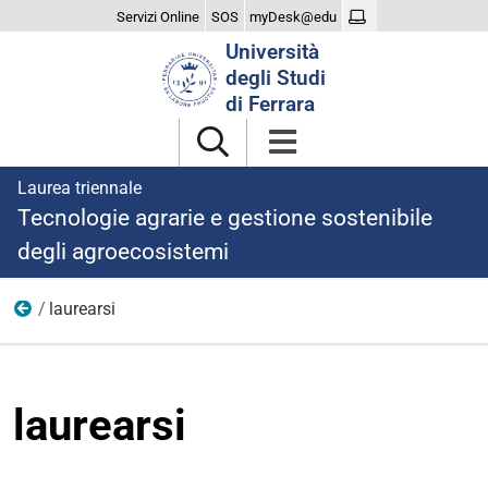
Servizi Online
SOS
myDesk@edu
Cerca
Università
nel
degli Studi
sito
di Ferrara
Laurea triennale
Tecnologie agrarie e gestione sostenibile
degli agroecosistemi
laurearsi
menu
laurearsi