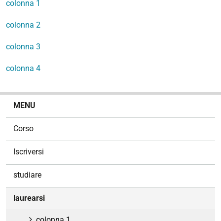
colonna 1
colonna 2
colonna 3
colonna 4
N
MENU
a
v
Corso
i
g
Iscriversi
a
z
studiare
i
o
laurearsi
n
e
colonna 1