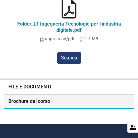
Folder_LT Ingegneria Tecnologie per l'industria
digitale.pdf
application/pdf
1.1 MB
Scarica
N
FILE E DOCUMENTI
a
v
Brochure del corso
i
g
a
z
i