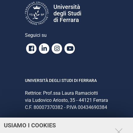
o
Università
n
degli Studi
e
di Ferrara
Seguici su
Facebook
Linkedin
Instagram
Youtube
UNIVERSITÀ DEGLI STUDI DI FERRARA
Rettrice: Prof.ssa Laura Ramaciotti
via Ludovico Ariosto, 35 - 44121 Ferrara
C.F. 80007370382 - P.IVA 00434690384
USIAMO I COOKIES
CONTATTI