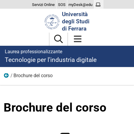
Servizi Online
SOS
myDesk@edu
Cerca
Università
nel
degli Studi
sito
di Ferrara
Laurea professionalizzante
Tecnologie per l'industria digitale
Brochure del corso
File e documenti
Brochure del corso