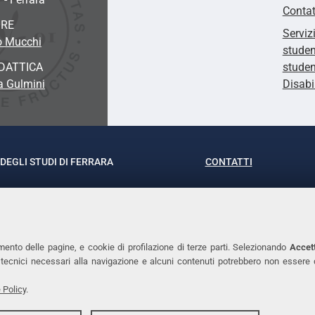
Contat
ORE
Serviz
o Mucchi
studen
DATTICA
studen
sa Gulmini
Disabi
DEGLI STUDI DI FERRARA
CONTATTI
rof.ssa Laura Ramaciotti
Tel. +39 0532 293111
o Ariosto, 35 - 44121 Ferrara
Fax. +39 0532 29303
370382 - P.IVA 00434690384
PEC
mento delle pagine, e cookie di profilazione di terze parti. Selezionando
Accett
ie tecnici necessari alla navigazione e alcuni contenuti potrebbero non essere
 Policy
.