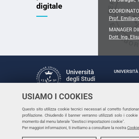
digitale
COORDINAT
Prof. Emilian
MANAGER DI
Dott. Ing. Eli
Università
UNIVERSITÀ 
degli Studi
Rettrice: P
di Ferrara
via Ludovic
USIAMO I COOKIES
C.F. 80007
Seguici su
Questo sito utilizza cookie tecnici necessari al corretto funziona
Facebook
Linkedin
Instagram
Youtube
profilazione. Chiudendo il banner verranno utilizzati solo i cook
momento dal menu laterale "Gestisci impostazioni cookie".
Per maggiori informazioni, ti invitiamo a consultare la nostra
Cookie