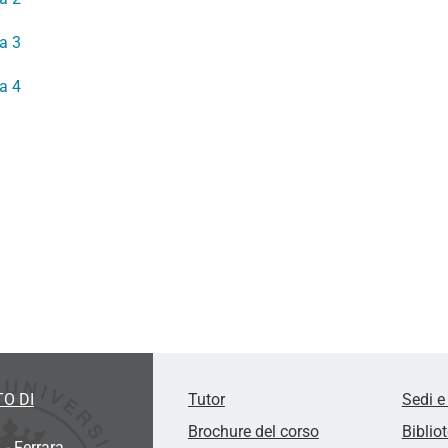
a 3
a 4
O DI
Tutor
Sedi e
Brochure del corso
Biblio
 - Ferrara