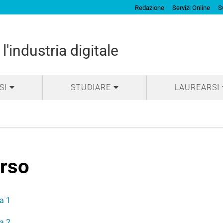
Redazione
Servizi Online
S
l'industria digitale
SI
STUDIARE
LAUREARSI
rso
a 1
a 2