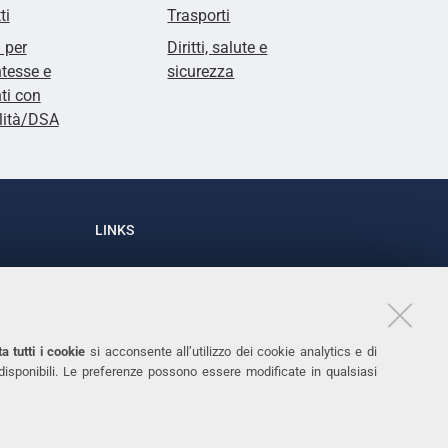
ti
Trasporti
i per
Diritti, salute e
tesse e
sicurezza
ti con
lità/DSA
LINKS
Accessibilità
1
Dichiarazione di accessibilità
Protezione dati personali
a tutti i cookie
si acconsente all’utilizzo dei cookie analytics e di
Cookies
 disponibili. Le preferenze possono essere modificate in qualsiasi