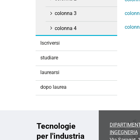
i
o
colonn
colonna 3
n
colonn
e
colonna 4
Iscriversi
studiare
laurearsi
dopo laurea
Tecnologie
DIPARTIMENT
INGEGNERIA
per l'industria
Via Saragat, 1