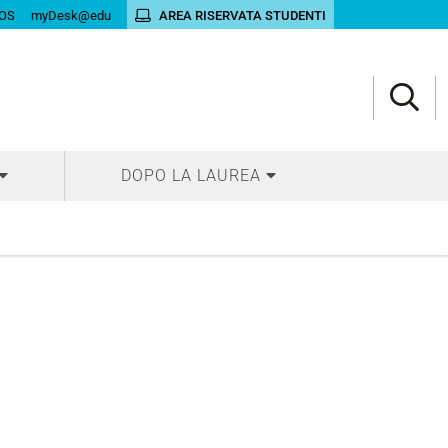
OS
myDesk@edu
AREA RISERVATA STUDENTI
DOPO LA LAUREA