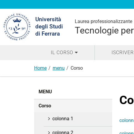
Cerca
Università
nel
Laurea professionalizzante
degli Studi
sito
Tecnologie per 
di Ferrara
IL CORSO
ISCRIVER
Home
menu
Corso
N
MENU
a
Co
v
Corso
i
g
colonna 1
colonn
a
z
colonna 2
colonn